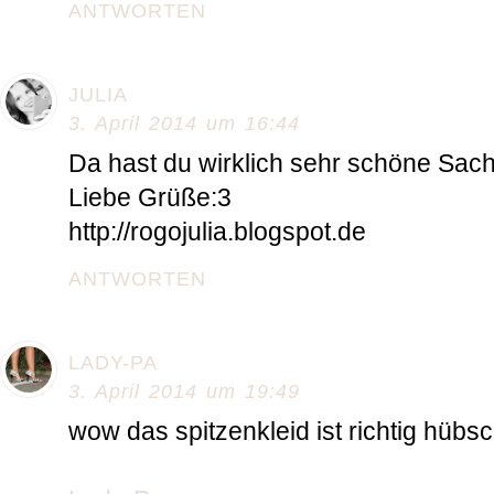
ANTWORTEN
JULIA
3. April 2014 um 16:44
Da hast du wirklich sehr schöne Sac
Liebe Grüße:3
http://rogojulia.blogspot.de
ANTWORTEN
LADY-PA
3. April 2014 um 19:49
wow das spitzenkleid ist richtig hübs