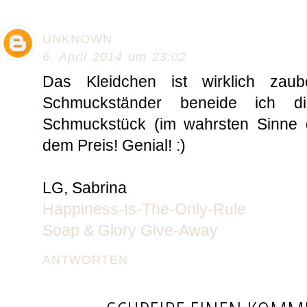
UNKNOWN
6. April 2014 um 23:02
Das Kleidchen ist wirklich zau
Schmuckständer beneide ich di
Schmuckstück (im wahrsten Sinne 
dem Preis! Genial! :)
LG, Sabrina
Happiness-Is-The-Only-Rule
Soap & Glory Give-Away
ANTWORTEN