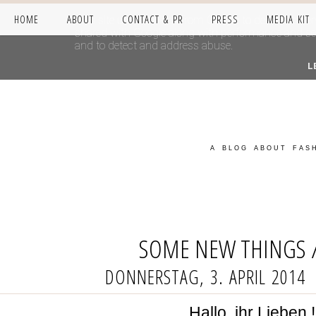
HOME
ABOUT
CONTACT & PR
PRESS
MEDIA KIT
This site uses cookies from Google to deliver its se
shared with Google along with performance and secur
and to detect and address abuse.
L
A BLOG ABOUT FASH
SOME NEW THINGS 
DONNERSTAG, 3. APRIL 2014
Hallo, ihr Lieben 