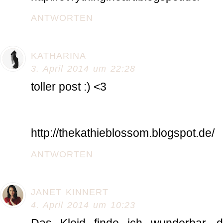
ANTWORTEN
KATHARINA
3. April 2014 um 22:28
toller post :) <3
http://thekathieblossom.blogspot.de/
ANTWORTEN
JANET KINNERT
4. April 2014 um 10:23
Das Kleid finde ich wunderbar, 