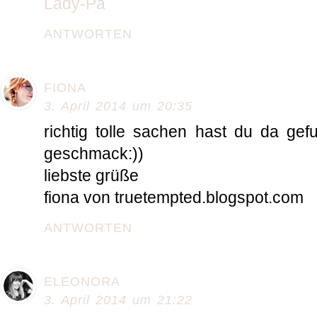
Lady-Pa
ANTWORTEN
FIONA
3. April 2014 um 20:35
richtig tolle sachen hast du da gef
geschmack:))
liebste grüße
fiona von truetempted.blogspot.com
ANTWORTEN
ELEONORA
3. April 2014 um 21:22