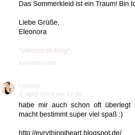
Das Sommerkleid ist ein Traum! Bin tot
Liebe Grüße,
Eleonora
*eleonoras blog*
ANTWORTEN
FRANZI
3. April 2014 um 21:40
habe mir auch schon oft überlegt m
macht bestimmt super viel spaß :)
http://evrythingiheart.blogspot.de/