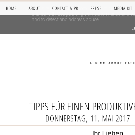
HOME
ABOUT
CONTACT & PR
PRESS
MEDIA KIT
This site uses cookies from Google to deliver its se
shared with Google along with performance and secur
and to detect and address abuse.
L
A BLOG ABOUT FASH
TIPPS FÜR EINEN PRODUKTIV
DONNERSTAG, 11. MAI 2017
Ihr Lieben,