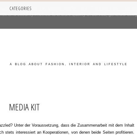
CATEGORIES
iver its services and to analyze traffic. Your IP address and user-a
e and security metrics to ensure quality of service, generate usage
A BLOG ABOUT FASHION, INTERIOR AND LIFESTYLE
MEDIA KIT
dazzled?
Unter der Voraussetzung, dass die Zusammenarbeit mit dem Inhalt
h stets interessiert an Kooperationen, von denen beide Seiten profitieren.