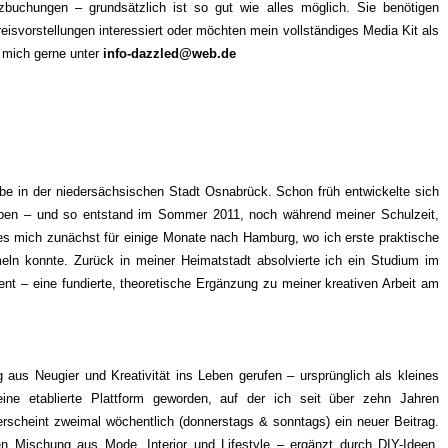
tzbuchungen – grundsätzlich ist so gut wie alles möglich.
Sie benötigen
eisvorstellungen interessiert oder möchten mein vollständiges Media Kit als
 mich gerne unter
info-dazzled@web.de
lebe in der niedersächsischen Stadt Osnabrück. Schon früh entwickelte sich
eiben – und so entstand im Sommer 2011, noch während meiner Schulzeit,
s mich zunächst für einige Monate nach Hamburg, wo ich erste praktische
eln konnte. Zurück in meiner Heimatstadt absolvierte ich ein Studium im
 – eine fundierte, theoretische Ergänzung zu meiner kreativen Arbeit am
aus Neugier und Kreativität ins Leben gerufen – ursprünglich als kleines
eine etablierte Plattform geworden, auf der ich seit über zehn Jahren
 erscheint zweimal wöchentlich (donnerstags & sonntags) ein neuer Beitrag.
en Mischung aus Mode, Interior und Lifestyle – ergänzt durch DIY-Ideen,