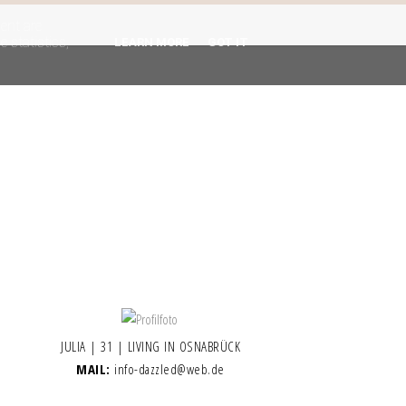
gent are
 statistics,
LEARN MORE
GOT IT
JULIA | 31 | LIVING IN OSNABRÜCK
MAIL:
info-dazzled@web.de