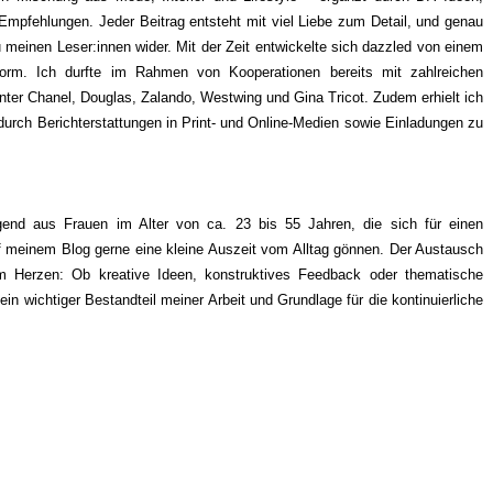
 Empfehlungen. Jeder Beitrag entsteht mit viel Liebe zum Detail, und genau
 meinen Leser:innen wider. Mit der Zeit entwickelte sich dazzled von einem
tform. Ich durfte im Rahmen von Kooperationen bereits mit zahlreichen
er Chanel, Douglas, Zalando, Westwing und Gina Tricot. Zudem erhielt ich
urch Berichterstattungen in Print- und Online-Medien sowie Einladungen zu
gend aus Frauen im Alter von ca. 23 bis 55 Jahren, die sich für einen
auf meinem Blog gerne eine kleine Auszeit vom Alltag gönnen. Der Austausch
m Herzen: Ob kreative Ideen, konstruktives Feedback oder thematische
in wichtiger Bestandteil meiner Arbeit und Grundlage für die kontinuierliche