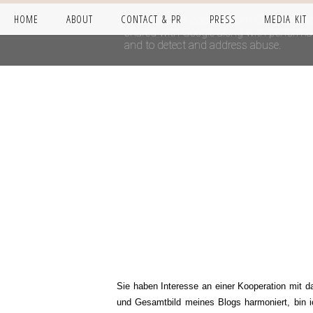
HOME
ABOUT
CONTACT & PR
PRESS
MEDIA KIT
This site uses cookies from Google to del
shared with Google along with performanc
and to detect and address abuse.
Sie
haben Interesse an einer Kooperation mit 
und Gesamtbild meines Blogs harmoniert, bin ic