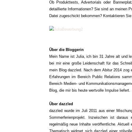
Ob Produkttests, Advertorials oder Bannerpla
detaillierte Informationen?
Sie sind an meinen Pr
Datei zugeschickt bekommen? Kontaktieren Sie
Über die Bloggerin
Mein Name ist Julia, ich bin 31 Jahre alt und 
bei mir eine große Leidenschaft für das Schr
mein Blog dazzled. Nach dem Abitur 2014 zog e
Erfahrungen im Bereich Public Relations samm
Bereich Medien- und Kommunikationsmanagement
Blog, die mir bis heute wertvolle Impulse liefert.
Über dazzled
dazzled wurde im Juli 2011 aus einer Mischung 
Sommerferienprojekt. Inzwischen ist daraus 
regelmäßig neue Inhalte veröffentliche. Aktuell
Thematisch widmet sich dazzled einer stilvoll