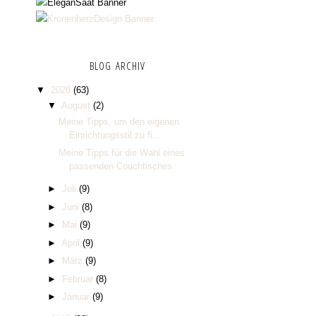
BLOG ARCHIV
▼
2026
(63)
▼
August
(2)
Meine Tipps, um den eigenen
Einrichtungsstil zu fi...
Meine Tipps für die Wahl eines
passenden Couchtisches
►
Juli
(9)
►
Juni
(8)
►
Mai
(9)
►
April
(9)
►
März
(9)
►
Februar
(8)
►
Januar
(9)