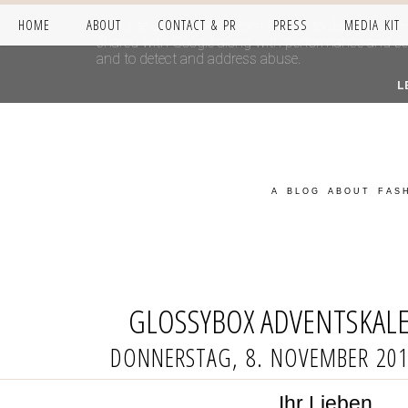
HOME
ABOUT
CONTACT & PR
PRESS
MEDIA KIT
This site uses cookies from Google to deliver its se
shared with Google along with performance and secur
and to detect and address abuse.
L
A BLOG ABOUT FASH
GLOSSYBOX ADVENTSKALE
DONNERSTAG, 8. NOVEMBER 20
Ihr Lieben,