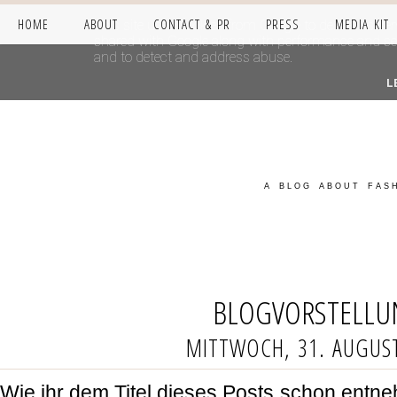
HOME
ABOUT
CONTACT & PR
PRESS
MEDIA KIT
This site uses cookies from Google to deliver its se
shared with Google along with performance and secur
and to detect and address abuse.
L
A BLOG ABOUT FASH
BLOGVORSTELLU
MITTWOCH, 31. AUGUS
Wie ihr dem Titel dieses Posts schon entn