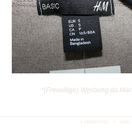
*(Freiwillige) Werbung da M
6 KOMMENTARE
•
SHARE: