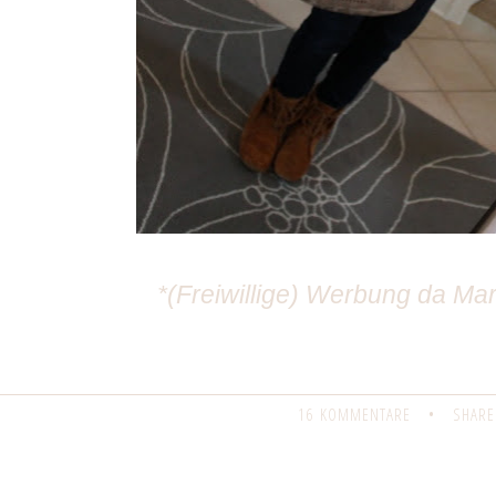
*(Freiwillige) Werbung da M
16 KOMMENTARE
•
SHARE