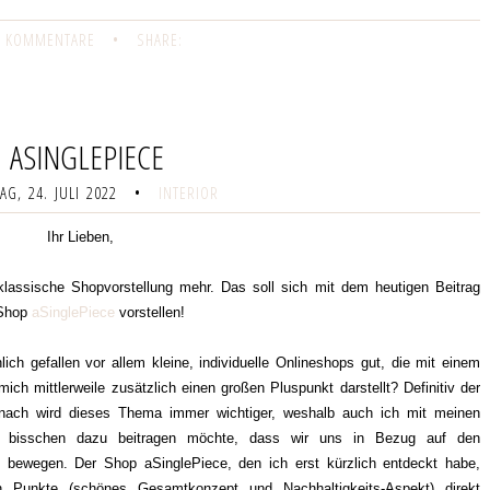
 KOMMENTARE
•
SHARE:
ASINGLEPIECE
G, 24. JULI 2022
•
INTERIOR
Ihr Lieben,
lassische Shopvorstellung mehr. Das soll sich mit dem heutigen Beitrag
 Shop
aSinglePiece
vorstellen!
ich gefallen vor allem kleine, individuelle Onlineshops gut, die mit einem
 mittlerweile zusätzlich einen großen Pluspunkt darstellt? Definitiv der
 nach wird dieses Thema immer wichtiger, weshalb auch ich mit meinen
lein bisschen dazu beitragen möchte, dass wir uns in Bezug auf den
ng bewegen. Der Shop aSinglePiece, den ich erst kürzlich entdeckt habe,
 Punkte (schönes Gesamtkonzept und Nachhaltigkeits-Aspekt) direkt