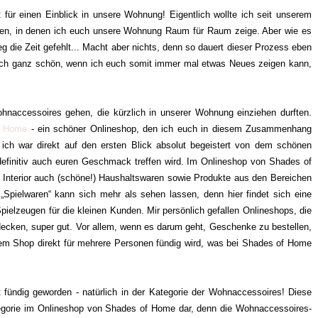
t für einen Einblick in unsere Wohnung! Eigentlich wollte ich seit unserem
chen, in denen ich euch unsere Wohnung Raum für Raum zeige. Aber wie es
weg die Zeit gefehlt... Macht aber nichts, denn so dauert dieser Prozess eben
 doch ganz schön, wenn ich euch somit immer mal etwas Neues zeigen kann,
hnaccessoires gehen, die kürzlich in unserer Wohnung einziehen durften.
f Home
- ein schöner Onlineshop, den ich euch in diesem Zusammenhang
 ich war direkt auf den ersten Blick absolut begeistert von dem schönen
definitiv auch euren Geschmack treffen wird. Im Onlineshop von Shades of
 Interior auch (schöne!) Haushaltswaren sowie Produkte aus den Bereichen
„Spielwaren“ kann sich mehr als sehen lassen, denn hier findet sich eine
pielzeugen für die kleinen Kunden. Mir persönlich gefallen Onlineshops, die
decken, super gut. Vor allem, wenn es darum geht, Geschenke zu bestellen,
nem Shop direkt für mehrere Personen fündig wird, was bei Shades of Home
bst fündig geworden - natürlich in der Kategorie der Wohnaccessoires! Diese
ategorie im Onlineshop von Shades of Home dar, denn die Wohnaccessoires-