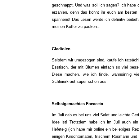
geschnappt. Und was soll ich sagen? Ich habe d
erzählen, denn das könnt ihr euch am besten 
spannend! Das Lesen werde ich definitiv beibeha
meinen Koffer zu packen...
Gladiolen
Seitdem wir umgezogen sind, kaufe ich tatsächl
Esstisch, der mit Blumen einfach so viel besse
Diese machen, wie ich finde, wahnsinnig vi
Schleierkraut super schön aus.
Selbstgemachtes Focaccia
Im Juli gab es bei uns viel Salat und leichte Ger
Idee ist! Trotzdem habe ich im Juli auch ei
Hefeteig (ich habe mir online ein beliebiges R
einigen Kirschtomaten, frischem Rosmarin und v