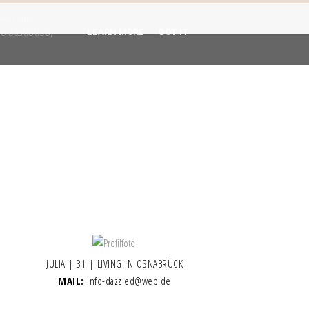
gent are
 statistics,
LEARN MORE
GOT IT
JULIA | 31 | LIVING IN OSNABRÜCK
MAIL:
info-dazzled@web.de