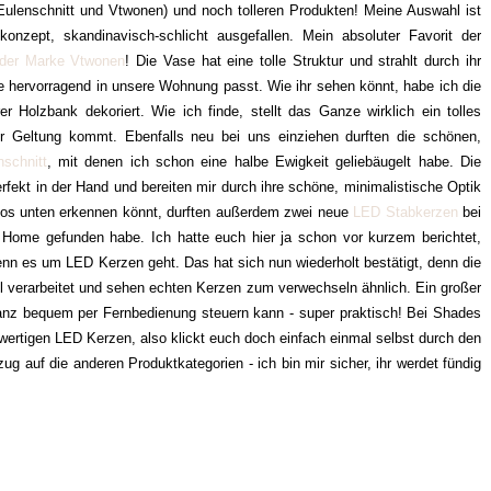
B Eulenschnitt und Vtwonen) und noch tolleren Produkten! Meine Auswahl ist
nzept, skandinavisch-schlicht ausgefallen. Mein absoluter Favorit der
 der Marke Vtwonen
! Die Vase hat eine tolle Struktur und strahlt durch ihr
die hervorragend in unsere Wohnung passt. Wie ihr sehen könnt, habe ich die
 Holzbank dekoriert. Wie ich finde, stellt das Ganze wirklich ein tolles
r Geltung kommt. Ebenfalls neu bei uns einziehen durften die schönen,
schnitt
, mit denen ich schon eine halbe Ewigkeit geliebäugelt habe. Die
fekt in der Hand und bereiten mir durch ihre schöne, minimalistische Optik
tos unten erkennen könnt, durften außerdem zwei neue
LED Stabkerzen
bei
f Home gefunden habe. Ich hatte euch hier ja schon vor kurzem berichtet,
 es um LED Kerzen geht. Das hat sich nun wiederholt bestätigt, denn die
l verarbeitet und sehen echten Kerzen zum verwechseln ähnlich. Ein großer
anz bequem per Fernbedienung steuern kann - super praktisch! Bei Shades
wertigen LED Kerzen, also klickt euch doch einfach einmal selbst durch den
ug auf die anderen Produktkategorien - ich bin mir sicher, ihr werdet fündig