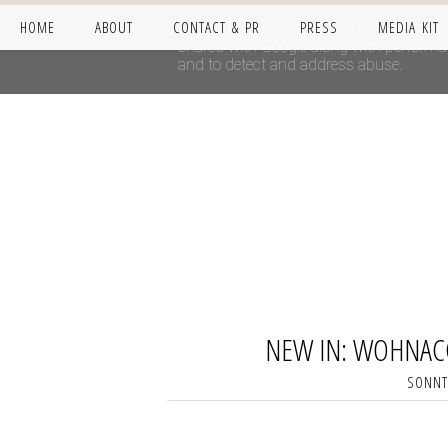
HOME
ABOUT
CONTACT & PR
PRESS
MEDIA KIT
This site uses cookies from Google to del
shared with Google along with performanc
and to detect and address abuse.
NEW IN: WOHNAC
SONNTA