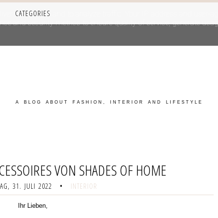
CATEGORIES
iver its services and to analyze traffic. Your IP address and user-a
e and security metrics to ensure quality of service, generate usage
A BLOG ABOUT FASHION, INTERIOR AND LIFESTYLE
CESSOIRES VON SHADES OF HOME
G, 31. JULI 2022
•
INTERIOR
Ihr Lieben,