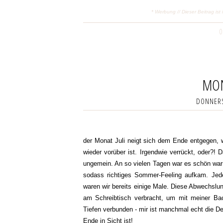
* Werbung // Dieser Beitrag is
0
MON
DONNERS
der Monat Juli neigt sich dem Ende entgegen, 
wieder vorüber ist. Irgendwie verrückt, oder?! D
ungemein. An so vielen Tagen war es schön warm
sodass richtiges Sommer-Feeling aufkam. Jed
waren wir bereits einige Male. Diese Abwechslun
am Schreibtisch verbracht, um mit meiner Ba
Tiefen verbunden - mir ist manchmal echt die De
Ende in Sicht ist!