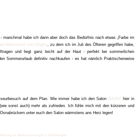
m - manchmal habe ich dann aber doch das Bedürfnis nach etwas „Farbe im
ted Moisturizer von Origins
, zu dem ich im Juli des Öfteren gegriffen habe,
ftragen und liegt ganz leicht auf der Haut - perfekt bei sommerlichen
den Sommerurlaub definitiv nachkaufen - es hat nämlich Praktischerweise
Friseurbesuch auf dem Plan. Wie immer habe ich den Salon
BAJAC
hier in
wie sonst auch) mehr als zufrieden. Ich fühle mich mit den kürzeren und
n Osnabrückern unter euch den Salon wärmstens ans Herz legen!
ge) Werbung da Markennennungen & Verlinkungen