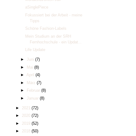
aSinglePiece
Fokussiert bei der Arbeit - meine
Tipps
Schöne Fashion-Labels
Mein Studium an der SRH
Fernhochschule - ein Updat...
Life Update
►
Juni
(7)
►
Mai
(8)
►
April
(4)
►
März
(7)
►
Februar
(8)
►
Januar
(8)
►
2021
(72)
►
2020
(72)
►
2019
(52)
►
2018
(50)