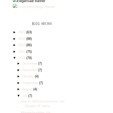
BLOG ARCHIV
►
2026
(63)
►
2025
(88)
►
2024
(86)
►
2023
(75)
▼
2022
(78)
►
Dezember
(7)
►
November
(7)
►
Oktober
(4)
►
September
(7)
►
August
(4)
▼
Juli
(7)
new in: Wohnaccessoires von
Shades Of Home
Monatsfavoriten Juli