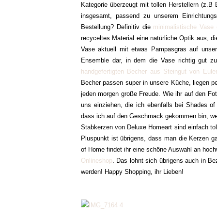
Kategorie überzeugt mit tollen Herstellern (z.
insgesamt, passend zu unserem Einrichtungsko
Bestellung? Definitiv die
minimalistische Vase
recyceltes Material eine natürliche Optik aus, 
Vase aktuell mit etwas Pampasgras auf unserer
Ensemble dar, in dem die Vase richtig gut zu
handgefertigten Becher aus Steingut von Eulen
Becher passen super in unsere Küche, liegen per
jeden morgen große Freude. Wie ihr auf den Fo
uns einziehen, die ich ebenfalls bei Shades o
dass ich auf den Geschmack gekommen bin, wenn
Stabkerzen von Deluxe Homeart sind einfach tol
Pluspunkt ist übrigens, dass man die Kerzen g
of Home findet ihr eine schöne Auswahl an hoch
Onlineshop
. Das lohnt sich übrigens auch in Bez
werden! Happy Shopping, ihr Lieben!