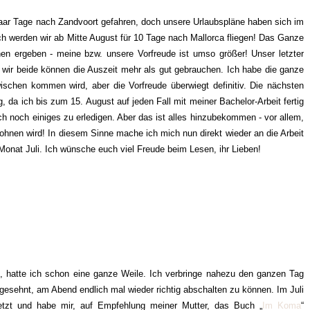
aar Tage nach Zandvoort gefahren, doch unsere Urlaubspläne haben sich im
ch werden wir ab Mitte August für 10 Tage nach Mallorca fliegen! Das Ganze
en ergeben - meine bzw. unsere Vorfreude ist umso größer! Unser letzter
d wir beide können die Auszeit mehr als gut gebrauchen. Ich habe die ganze
schen kommen wird, aber die Vorfreude überwiegt definitiv. Die nächsten
da ich bis zum 15. August auf jeden Fall mit meiner Bachelor-Arbeit fertig
ich noch einiges zu erledigen. Aber das ist alles hinzubekommen - vor allem,
ohnen wird! In diesem Sinne mache ich mich nun direkt wieder an die Arbeit
Monat Juli. Ich wünsche euch viel Freude beim Lesen, ihr Lieben!
, hatte ich schon eine ganze Weile. Ich verbringe nahezu den ganzen Tag
esehnt, am Abend endlich mal wieder richtig abschalten zu können. Im Juli
tzt und habe mir, auf Empfehlung meiner Mutter, das Buch „
Im Koma
“