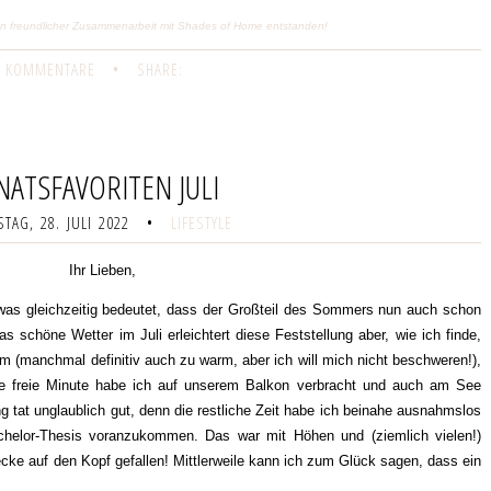
t in freundlicher Zusammenarbeit mit Shades of Home entstanden!
 KOMMENTARE
•
SHARE:
ATSFAVORITEN JULI
TAG, 28. JULI 2022
•
LIFESTYLE
Ihr Lieben,
was gleichzeitig bedeutet, dass der Großteil des Sommers nun auch schon
as schöne Wetter im Juli erleichtert diese Feststellung aber, wie ich finde,
 (manchmal definitiv auch zu warm, aber ich will mich nicht beschweren!),
e freie Minute habe ich auf unserem Balkon verbracht und auch am See
g tat unglaublich gut, denn die restliche Zeit habe ich beinahe ausnahmslos
chelor-Thesis voranzukommen. Das war mit Höhen und (ziemlich vielen!)
cke auf den Kopf gefallen! Mittlerweile kann ich zum Glück sagen, dass ein