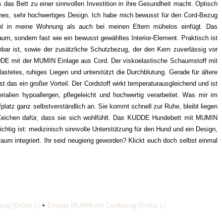
 das Bett zu einer sinnvollen Investition in ihre Gesundheit macht. Optisch
hes, sehr hochwertiges Design. Ich habe mich bewusst für den Cord-Bezug
ohl in meine Wohnung als auch bei meinen Eltern mühelos einfügt. Das
um, sondern fast wie ein bewusst gewähltes Interior-Element. Praktisch ist
bar ist, sowie der zusätzliche Schutzbezug, der den Kern zuverlässig vor
DDE mit der MUMIN Einlage aus Cord. Der viskoelastische Schaumstoff mit
astetes, ruhiges Liegen und unterstützt die Durchblutung. Gerade für ältere
 das ein großer Vorteil. Der Cordstoff wirkt temperaturausgleichend und ist
ialien hypoallergen, pflegeleicht und hochwertig verarbeitet. Was mir im
platz ganz selbstverständlich an. Sie kommt schnell zur Ruhe, bleibt liegen
e Zeichen dafür, dass sie sich wohlfühlt. Das KUDDE Hundebett mit MUMIN
chtig ist: medizinisch sinnvolle Unterstützung für den Hund und ein Design,
raum integriert. Ihr seid neugierig geworden? Klickt euch doch selbst einmal
zug (Größe L)
+
Einlage MUMIN mit Cordbezug (Größe L)