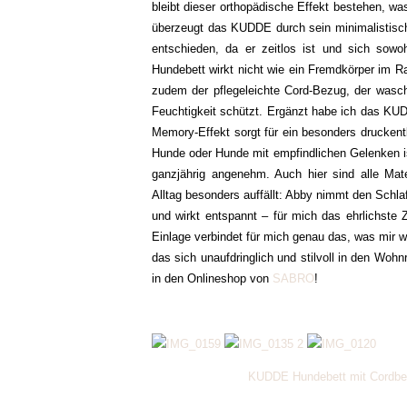
bleibt dieser orthopädische Effekt bestehen, was
überzeugt das KUDDE durch sein minimalistisc
entschieden, da er zeitlos ist und sich sow
Hundebett wirkt nicht wie ein Fremdkörper im Ra
zudem der pflegeleichte Cord-Bezug, der wasch
Feuchtigkeit schützt. Ergänzt habe ich das KU
Memory-Effekt sorgt für ein besonders druckentl
Hunde oder Hunde mit empfindlichen Gelenken ist
ganzjährig angenehm. Auch hier sind alle Mater
Alltag besonders auffällt: Abby nimmt den Schlaf
und wirkt entspannt – für mich das ehrlichst
Einlage verbindet für mich genau das, was mir wi
das sich unaufdringlich und stilvoll in den Wohn
in den Onlineshop von
SABRO
!
KUDDE Hundebett mit Cordbe