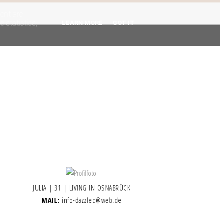
gent are
 statistics,
LEARN MORE
GOT IT
JULIA | 31 | LIVING IN OSNABRÜCK
MAIL:
info-dazzled@web.de