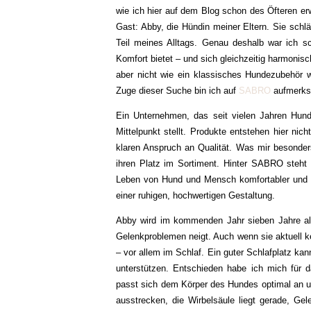
wie ich hier auf dem Blog schon des Öfteren e
Gast: Abby, die Hündin meiner Eltern. Sie schläf
Teil meines Alltags. Genau deshalb war ich sc
Komfort bietet – und sich gleichzeitig harmonisc
aber nicht wie ein klassisches Hundezubehör wi
Zuge dieser Suche bin ich auf
SABRO
aufmerks
Ein Unternehmen, das seit vielen Jahren Hun
Mittelpunkt stellt. Produkte entstehen hier ni
klaren Anspruch an Qualität. Was mir besonders
ihren Platz im Sortiment. Hinter SABRO steht 
Leben von Hund und Mensch komfortabler und ge
einer ruhigen, hochwertigen Gestaltung.
Abby wird im kommenden Jahr sieben Jahre alt. 
Gelenkproblemen neigt. Auch wenn sie aktuell k
– vor allem im Schlaf. Ein guter Schlafplatz kan
unterstützen. Entschieden habe ich mich fü
passt sich dem Körper des Hundes optimal an un
ausstrecken, die Wirbelsäule liegt gerade, G