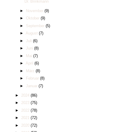
Dr. Brinkmann
►
November
(9)
►
Oktober
(9)
►
September
(5)
►
August
(7)
►
Juli
(6)
►
Juni
(8)
►
Mai
(7)
►
April
(6)
►
März
(8)
►
Februar
(8)
►
Januar
(7)
►
2024
(86)
►
2023
(75)
►
2022
(78)
►
2021
(72)
►
2020
(72)