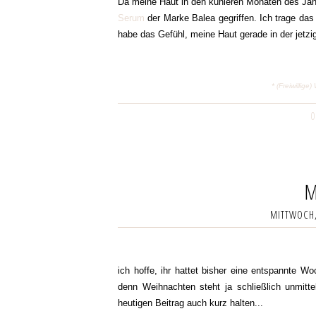
Da meine Haut in den kühleren Monaten des Jahr
Serum
der Marke Balea gegriffen. Ich trage da
habe das Gefühl, meine Haut gerade in der jetz
* (Freiwilli
0
M
MITTWOCH,
ich hoffe, ihr hattet bisher eine entspannte Wo
denn Weihnachten steht ja schließlich unmit
heutigen Beitrag auch kurz halten...