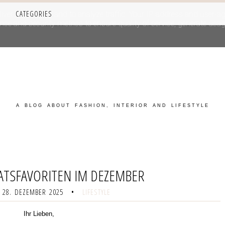
CATEGORIES
iver its services and to analyze traffic. Your IP address and user-a
e and security metrics to ensure quality of service, generate usage
A BLOG ABOUT FASHION, INTERIOR AND LIFESTYLE
TSFAVORITEN IM DEZEMBER
 28. DEZEMBER 2025
•
LIFESTYLE
Ihr Lieben,