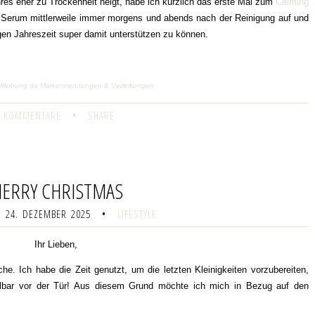
es eher zu Trockenheit neigt, habe ich kürzlich das erste Mal zum
Calming
s Serum mittlerweile immer morgens und abends nach der Reinigung auf und
igen Jahreszeit super damit unterstützen zu können.
ge) Werbung da Markennennungen & Verlinkungen
 KOMMENTARE
•
SHARE:
ERRY CHRISTMAS
 24. DEZEMBER 2025
•
LIFESTYLE
Ihr Lieben,
che. Ich habe die Zeit genutzt, um die letzten Kleinigkeiten vorzubereiten,
telbar vor der Tür! Aus diesem Grund möchte ich mich in Bezug auf den