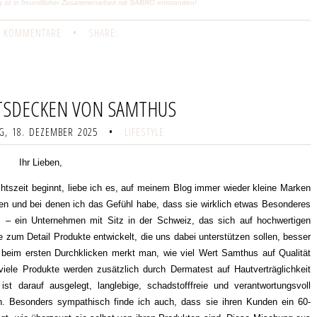
ag ist in freundlicher Zusammenarbeit mit SABRO entstanden!
 KOMMENTARE
•
SHARE:
TSDECKEN VON SAMTHUS
, 18. DEZEMBER 2025
•
LIFESTYLE
Ihr Lieben,
htszeit beginnt, liebe ich es, auf meinem Blog immer wieder kleine Marken
ben und bei denen ich das Gefühl habe, dass sie wirklich etwas Besonderes
s
– ein Unternehmen mit Sitz in der Schweiz, das sich auf hochwertigen
be zum Detail Produkte entwickelt, die uns dabei unterstützen sollen, besser
 beim ersten Durchklicken merkt man, wie viel Wert Samthus auf Qualität
 viele Produkte werden zusätzlich durch Dermatest auf Hautverträglichkeit
st darauf ausgelegt, langlebige, schadstofffreie und verantwortungsvoll
en. Besonders sympathisch finde ich auch, dass sie ihren Kunden ein 60-