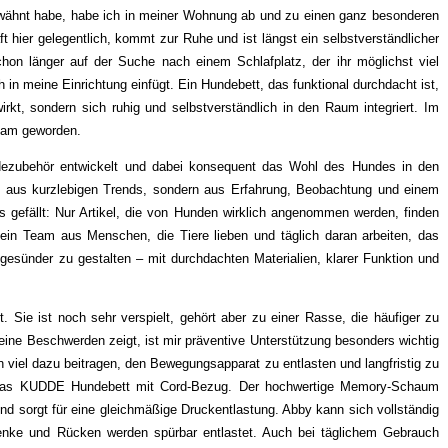
rwähnt habe, habe ich in meiner Wohnung ab und zu einen ganz besonderen
t hier gelegentlich, kommt zur Ruhe und ist längst ein selbstverständlicher
hon länger auf der Suche nach einem Schlafplatz, der ihr möglichst viel
h in meine Einrichtung einfügt. Ein Hundebett, das funktional durchdacht ist,
rkt, sondern sich ruhig und selbstverständlich in den Raum integriert. Im
am geworden.
dezubehör entwickelt und dabei konsequent das Wohl des Hundes in den
cht aus kurzlebigen Trends, sondern aus Erfahrung, Beobachtung und einem
 gefällt: Nur Artikel, die von Hunden wirklich angenommen werden, finden
ein Team aus Menschen, die Tiere lieben und täglich daran arbeiten, das
sünder zu gestalten – mit durchdachten Materialien, klarer Funktion und
Sie ist noch sehr verspielt, gehört aber zu einer Rasse, die häufiger zu
eine Beschwerden zeigt, ist mir präventive Unterstützung besonders wichtig
n viel dazu beitragen, den Bewegungsapparat zu entlasten und langfristig zu
r das KUDDE Hundebett mit Cord-Bezug. Der hochwertige Memory-Schaum
d sorgt für eine gleichmäßige Druckentlastung. Abby kann sich vollständig
elenke und Rücken werden spürbar entlastet. Auch bei täglichem Gebrauch