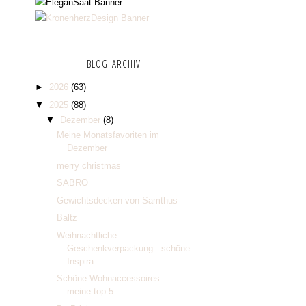
BLOG ARCHIV
►
2026
(63)
▼
2025
(88)
▼
Dezember
(8)
Meine Monatsfavoriten im
Dezember
merry christmas
SABRO
Gewichtsdecken von Samthus
Baltz
Weihnachtliche
Geschenkverpackung - schöne
Inspira...
Schöne Wohnaccessoires -
meine top 5