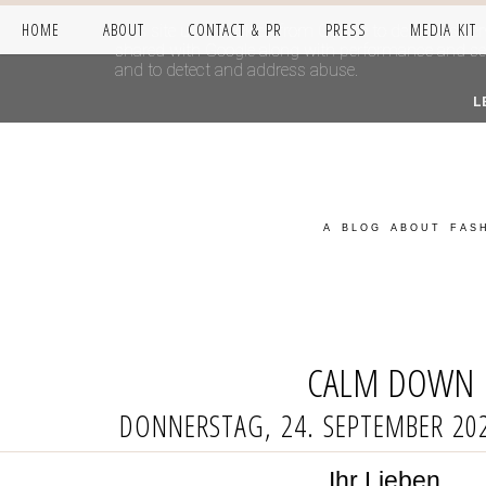
HOME
ABOUT
CONTACT & PR
PRESS
MEDIA KIT
This site uses cookies from Google to deliver its se
shared with Google along with performance and secur
and to detect and address abuse.
L
A BLOG ABOUT FASH
CALM DOWN
DONNERSTAG, 24. SEPTEMBER 20
Ihr Lieben,