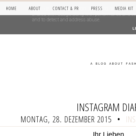
HOME
ABOUT
CONTACT & PR
PRESS
MEDIA KIT
This site uses cookies from Google to deliver its se
shared with Google along with performance and secur
and to detect and address abuse.
L
A BLOG ABOUT FASH
INSTAGRAM DIA
MONTAG, 28. DEZEMBER 2015
•
IN
Ihr Lieben,