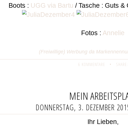
Boots :
UGG via Bartu
/ Tasche : Guts &
Fotos :
Annelie
(Freiwillige) Werbung da Markennen
6 KOMMENTARE
•
SHARE:
MEIN ARBEITSPL
DONNERSTAG, 3. DEZEMBER 201
Ihr Lieben,