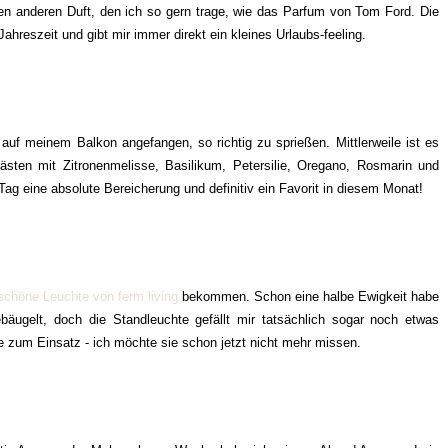
nen anderen Duft, den ich so gern trage, wie das Parfum von Tom Ford. Die
hreszeit und gibt mir immer direkt ein kleines Urlaubs-feeling.
uf meinem Balkon angefangen, so richtig zu sprießen. Mittlerweile ist es
sten mit Zitronenmelisse, Basilikum, Petersilie, Oregano, Rosmarin und
Tag eine absolute Bereicherung und definitiv ein Favorit in diesem Monat!
schöne Leuchte von ferm living
bekommen. Schon eine halbe Ewigkeit habe
bäugelt, doch die Standleuchte gefällt mir tatsächlich sogar noch etwas
e zum Einsatz - ich möchte sie schon jetzt nicht mehr missen.