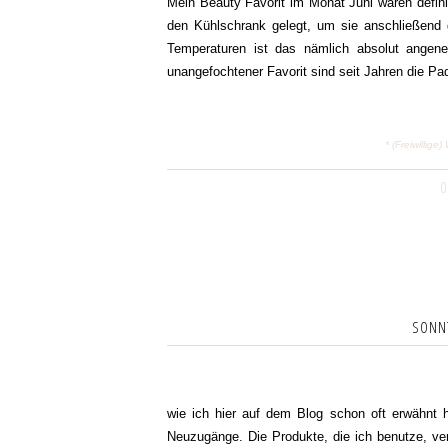
Mein Beauty Favorit im Monat Juni waren defi
den Kühlschrank gelegt, um sie anschließend 
Temperaturen ist das nämlich absolut angen
unangefochtener Favorit sind seit Jahren die P
* (Freiwilli
0
SONNT
wie ich hier auf dem Blog schon oft erwähnt h
Neuzugänge. Die Produkte, die ich benutze, ver