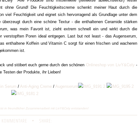
ely Alle Produkte sind mittlerweile (teilweise abwechselnd!) fester
cht ohne Grund! Die Feuchtigkeitscreme schenkt meiner Haut durch die
ron viel Feuchtigkeit und eignet sich hervorragend als Grundlage unter dem
 überzeugt durch eine schöne Textur - die enthaltenen Ceramide stärken
rum, was mein Favorit ist, zieht extrem schnell ein und wirkt durch die
er verstopften Poren ideal entgegen. Last but not least - das Augenserum,
s enthaltene Koffein und Vitamin C sorgt für einen frischen und wacheren
 gekommen ist.
uck und stöbert euch gerne durch den schönen
Onlineshop von LivY&Cely
-
 Testen der Produkte, ihr Lieben!
kin Serum
/
Anti-Aging Creme
/
Augenserum
 ist in freundlicher Zusammenarbeit mit LivY&Cely entstanden!
 KOMMENTARE
•
SHARE: