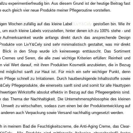
allzu experimentierfreudig bin. Aus diesem Grund ist der heutige Beitrag fast
 euch gleich vier neue Produkte meiner Pflegeroutine vorstellen.
nigen Wochen zufällig auf das kleine Label
LivY&Cely
gestoßen bin. Wie ihr
, um euch kleine Labels vorzustellen, hinter denen ich zu 100% stehe - und
ine Aufmerksamkeit wurde anfangs direkt durch das ansprechende Design
rodukte von LivY&Cely sind sehr minimalistisch gestaltet, was mir direkt
 Blick in den Shop wurde ich keineswegs enttäuscht. Das Sortiment
remes und Seren, die alle zwei wichtige Kriterien erfüllen: Reinheit und
n viel Wert darauf, mit ihren Produkten Kosmetik anzubieten, die in Bezug
 und möglichst sanft zur Haut ist. Für mich ein sehr wichtiger Punkt, denn
n Pflege schnell zu Irritationen. Durch hautberuhigende Inhaltsstoffe sowie
Y&Cely Pflegeprodukte, die einerseits sanft sind und somit für alle Hauttypen
hwertigen Wirkstoffe absolut effektiv in Bezug auf das Pflegeergebnis sind.
m das Thema der Nachhaltigkeit. Die Unternehmensphilosophie des kleinen
er Umwelt zu wirtschaften, sodass zum einen bei der Produktentwicklung auf
um anderen auch Verpackung sowie Versand nachhaltig umgesetzt werden.
ch in meinem Bad die Feuchtigkeitscreme, die Anti-Aging Creme, das Clear-