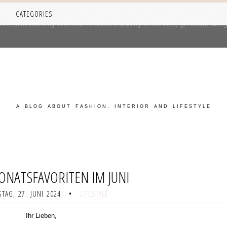
CATEGORIES
iver its services and to analyze traffic. Your IP address and user-a
e and security metrics to ensure quality of service, generate usage
A BLOG ABOUT FASHION, INTERIOR AND LIFESTYLE
ONATSFAVORITEN IM JUNI
TAG, 27. JUNI 2024
•
LIFESTYLE
Ihr Lieben,