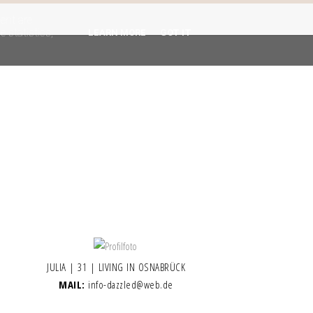
gent are
 statistics,
LEARN MORE
GOT IT
JULIA | 31 | LIVING IN OSNABRÜCK
MAIL:
info-dazzled@web.de