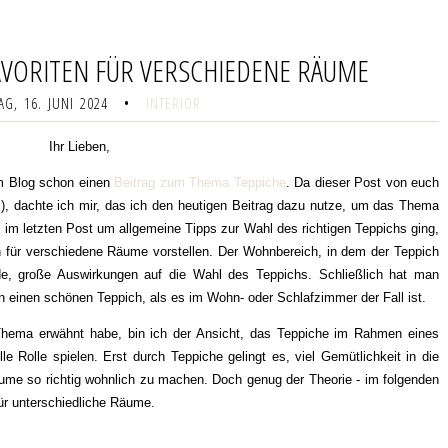
FAVORITEN FÜR VERSCHIEDENE RÄUME
G, 16. JUNI 2024
•
INTERIOR
Ihr Lieben,
em Blog schon einen
Beitrag zum Thema Teppiche
. Da dieser Post von euch
t!), dachte ich mir, das ich den heutigen Beitrag dazu nutze, um das Thema
 im letzten Post um allgemeine Tipps zur Wahl des richtigen Teppichs ging,
 für verschiedene Räume vorstellen. Der Wohnbereich, in dem der Teppich
inde, große Auswirkungen auf die Wahl des Teppichs. Schließlich hat man
n einen schönen Teppich, als es im Wohn- oder Schlafzimmer der Fall ist.
 Thema erwähnt habe, bin ich der Ansicht, das Teppiche im Rahmen eines
e Rolle spielen. Erst durch Teppiche gelingt es, viel Gemütlichkeit in die
me so richtig wohnlich zu machen. Doch genug der Theorie - im folgenden
für unterschiedliche Räume.