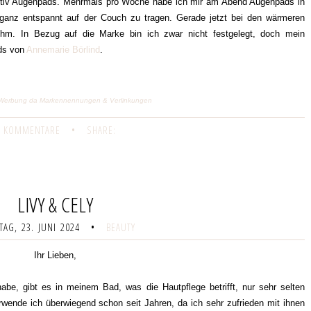
nitiv Augenpads. Mehrmals pro Woche habe ich mir am Abend Augenpads in
ganz entspannt auf der Couch zu tragen. Gerade jetzt bei den wärmeren
ehm. In Bezug auf die Marke bin ich zwar nicht festgelegt, doch mein
ads von
Annemarie Börlind
.
ge) Werbung da Markennennungen & Verlinkungen
 KOMMENTARE
•
SHARE:
LIVY & CELY
AG, 23. JUNI 2024
•
BEAUTY
Ihr Lieben,
abe, gibt es in meinem Bad, was die Hautpflege betrifft, nur sehr selten
wende ich überwiegend schon seit Jahren, da ich sehr zufrieden mit ihnen