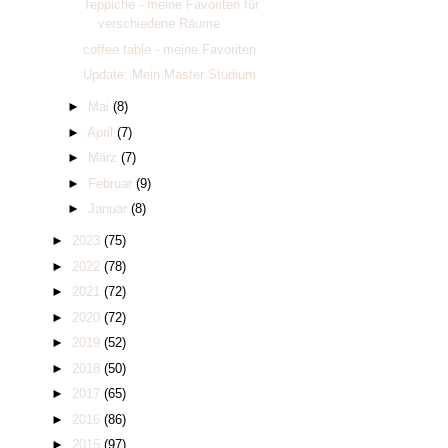
Teppiche - meine Favoriten für
verschiedene Räume
coffee table - meine Favoriten
Update: Mein Master Studium
►
Mai
(8)
►
April
(7)
►
März
(7)
►
Februar
(9)
►
Januar
(8)
►
2023
(75)
►
2022
(78)
►
2021
(72)
►
2020
(72)
►
2019
(52)
►
2018
(50)
►
2017
(65)
►
2016
(86)
►
2015
(97)