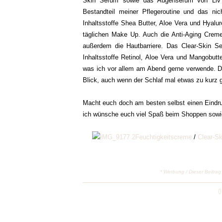
Skin Serum sowie das Augenserum von LivY&C
Bestandteil meiner Pflegeroutine und das ni
Inhaltsstoffe Shea Butter, Aloe Vera und Hyalu
täglichen Make Up. Auch die Anti-Aging Creme
außerdem die Hautbarriere. Das Clear-Skin Se
Inhaltsstoffe Retinol, Aloe Vera und Mangobutt
was ich vor allem am Abend gerne verwende. Da
Blick, auch wenn der Schlaf mal etwas zu kurz
Macht euch doch am besten selbst einen Eindr
ich wünsche euch viel Spaß beim Shoppen sowie
Feuchtigkeitscreme
/
Clear-S
* Werbung / Dieser Beitrag
0