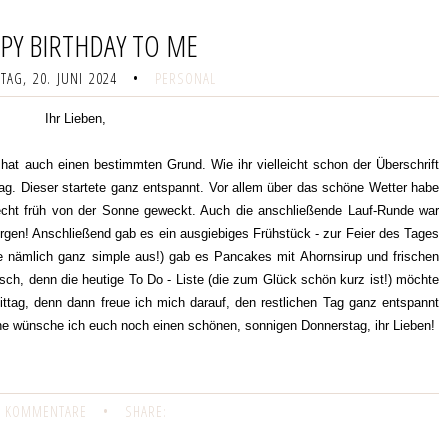
PY BIRTHDAY TO ME
AG, 20. JUNI 2024
•
PERSONAL
Ihr Lieben,
hat auch einen bestimmten Grund. Wie ihr vielleicht schon der Überschrift
ag. Dieser startete ganz entspannt. Vor allem über das schöne Wetter habe
recht früh von der Sonne geweckt. Auch die anschließende Lauf-Runde war
rgen! Anschließend gab es ein ausgiebiges Frühstück - zur Feier des Tages
he nämlich ganz simple aus!) gab es Pancakes mit Ahornsirup und frischen
sch, denn die heutige To Do - Liste (die zum Glück schön kurz ist!) möchte
Mittag, denn dann freue ich mich darauf, den restlichen Tag ganz entspannt
ne wünsche ich euch noch einen schönen, sonnigen Donnerstag, ihr Lieben!
 KOMMENTARE
•
SHARE: