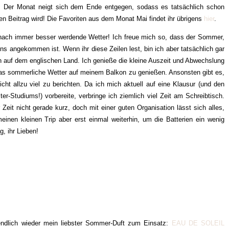
he! Der Monat neigt sich dem Ende entgegen, sodass es tatsächlich schon
ten Beitrag wird! Die Favoriten aus dem Monat Mai findet ihr übrigens
hier
.
d nach immer besser werdende Wetter! Ich freue mich so, dass der Sommer,
s angekommen ist. Wenn ihr diese Zeilen lest, bin ich aber tatsächlich gar
en auf dem englischen Land. Ich genieße die kleine Auszeit und Abwechslung
 das sommerliche Wetter auf meinem Balkon zu genießen. Ansonsten gibt es,
cht allzu viel zu berichten. Da ich mich aktuell auf eine Klausur (und den
Studiums!) vorbereite, verbringe ich ziemlich viel Zeit am Schreibtisch.
Zeit nicht gerade kurz, doch mit einer guten Organisation lässt sich alles,
inen kleinen Trip aber erst einmal weiterhin, um die Batterien ein wenig
g, ihr Lieben!
ndlich wieder mein liebster Sommer-Duft zum Einsatz:
EAU DE SOLEIL