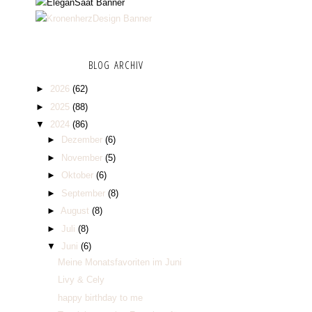
BLOG ARCHIV
►
2026
(62)
►
2025
(88)
▼
2024
(86)
►
Dezember
(6)
►
November
(5)
►
Oktober
(6)
►
September
(8)
►
August
(8)
►
Juli
(8)
▼
Juni
(6)
Meine Monatsfavoriten im Juni
Livy & Cely
happy birthday to me