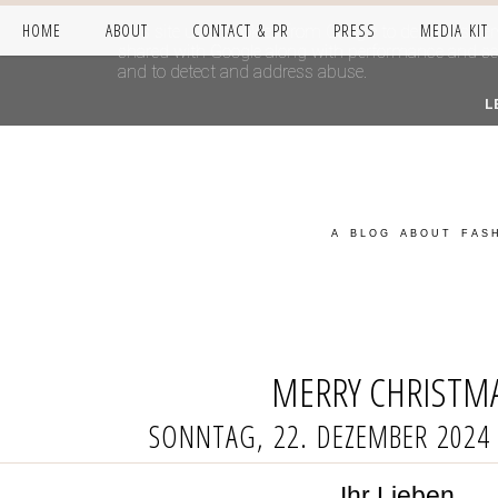
HOME
ABOUT
CONTACT & PR
PRESS
MEDIA KIT
This site uses cookies from Google to deliver its se
shared with Google along with performance and secur
and to detect and address abuse.
L
A BLOG ABOUT FASH
MERRY CHRISTMA
SONNTAG, 22. DEZEMBER 2024
Ihr Lieben,