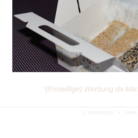
*(Freiwillige) Werbung da M
8 KOMMENTARE
•
SHARE: