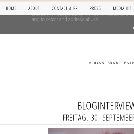
HOME
ABOUT
CONTACT & PR
PRESS
MEDIA KIT
This site uses cookies from Google to deliver its se
shared with Google along with performance and secur
and to detect and address abuse.
L
A BLOG ABOUT FASH
BLOGINTERVIEW
FREITAG, 30. SEPTEMBE