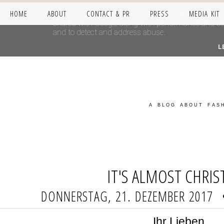
HOME
ABOUT
CONTACT & PR
PRESS
MEDIA KIT
This site uses cookies from Google to deliver its se
shared with Google along with performance and secur
and to detect and address abuse.
L
A BLOG ABOUT FASH
IT'S ALMOST CHRI
DONNERSTAG, 21. DEZEMBER 2017
Ihr Lieben,