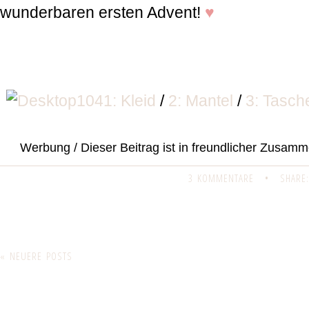
wunderbaren ersten Advent!
♥
1: Kleid
/
2: Mantel
/
3: Tasch
Werbung / Dieser Beitrag ist in freundlicher Zusamm
3 KOMMENTARE
•
SHARE:
« NEUERE POSTS