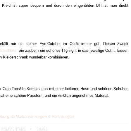
Das Kleid ist super bequem und durch den eingenähten BH ist man direkt
efällt mir ein kleiner Eye-Catcher im Outfit immer gut. Diesen Zweck
 Sandalen.
Sie zaubern ein schönes Highlight in das jeweilige Outfit, lassen
n Kleiderschrank wunderbar kombinieren.
v Crop Tops! In Kombination mit einer lockeren Hose und schönen Schuhen
at eine schöne Passform und ein wirklich angenehmes Material.
 Werbung da Markennennungen & Verlinkungen
 KOMMENTARE
•
SHARE: