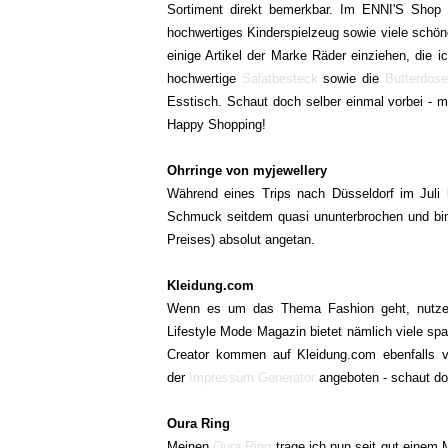
Sortiment direkt bemerkbar. Im ENNI'S Shop f
hochwertiges Kinderspielzeug sowie viele schön
einige Artikel der Marke Räder einziehen, die
hochwertige
Salatbesteck
sowie die
Butterdose
Esstisch. Schaut doch selber einmal vorbei - 
Happy Shopping!
Ohrringe von myjewellery
Während eines Trips nach Düsseldorf im Juli
Schmuck seitdem quasi ununterbrochen und bin s
Preises) absolut angetan.
Kleidung.com
Wenn es um das Thema Fashion geht, nutze i
Lifestyle Mode Magazin bietet nämlich viele s
Creator kommen auf Kleidung.com ebenfalls vo
der
Impressum Generator
angeboten - schaut do
Oura Ring
Meinen
Oura Ring
trage ich nun seit gut einem M