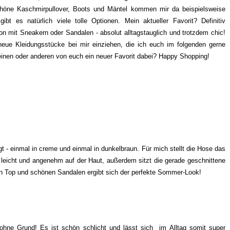
Schöne Kaschmirpullover, Boots und Mäntel kommen mir da beispielsweise
 es natürlich viele tolle Optionen. Mein aktueller Favorit? Definitiv
ion mit Sneakern oder Sandalen - absolut alltagstauglich und trotzdem chic!
eue Kleidungsstücke bei mir einziehen, die ich euch im folgenden gerne
en einen oder anderen von euch ein neuer Favorit dabei? Happy Shopping!
t - einmal in creme und einmal in dunkelbraun. Für mich stellt die Hose das
 leicht und angenehm auf der Haut, außerdem sitzt die gerade geschnittene
en Top und schönen Sandalen ergibt sich der perfekte Sommer-Look!
hne Grund! Es ist schön schlicht und lässt sich im Alltag somit super