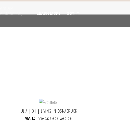
gent are
 statistics,
LEARN MORE
GOT IT
JULIA | 31 | LIVING IN OSNABRÜCK
MAIL:
info-dazzled@web.de