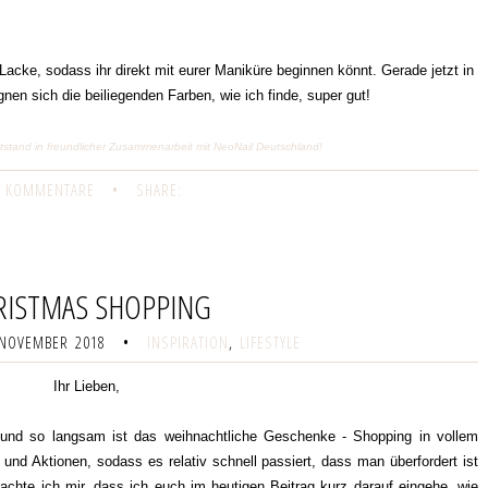
 Lacke, sodass ihr direkt mit eurer Maniküre beginnen könnt. Gerade jetzt in
gnen sich die beiliegenden Farben, wie ich finde, super gut!
ntstand in freundlicher Zusammenarbeit mit NeoNail Deutschland!
 KOMMENTARE
•
SHARE:
RISTMAS SHOPPING
 NOVEMBER 2018
•
INSPIRATION
,
LIFESTYLE
Ihr Lieben,
und so langsam ist das weihnachtliche Geschenke - Shopping in vollem
und Aktionen, sodass es relativ schnell passiert, dass man überfordert ist
achte ich mir, dass ich euch im heutigen Beitrag kurz darauf eingehe, wie