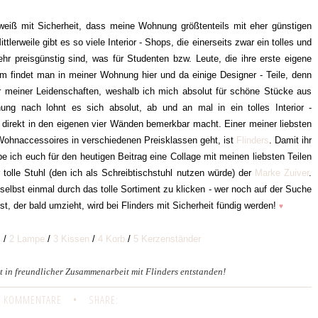
weiß mit Sicherheit, dass meine Wohnung größtenteils mit eher günstigen
lerweile gibt es so viele Interior - Shops, die einerseits zwar ein tolles und
ehr preisgünstig sind, was für Studenten bzw. Leute, die ihre erste eigene
em findet man in meiner Wohnung hier und da einige Designer - Teile, denn
r meiner Leidenschaften, weshalb ich mich absolut für schöne Stücke aus
ng nach lohnt es sich absolut, ab und an mal in ein tolles Interior -
ch direkt in den eigenen vier Wänden bemerkbar macht. Einer meiner liebsten
Wohnaccessoires in verschiedenen Preisklassen geht, ist
Flinders
. Damit ihr
 ich euch für den heutigen Beitrag eine Collage mit meinen liebsten Teilen
tolle Stuhl (den ich als Schreibtischstuhl nutzen würde) der
Marke Zuiver
.
elbst einmal durch das tolle Sortiment zu klicken - wer noch auf der Suche
 der bald umzieht, wird bei Flinders mit Sicherheit fündig werden!
♥
l
/
2 Lampe
/
3 Kissen
/
4 Korb
/
5 Kerzenständer
st in freundlicher Zusammenarbeit mit Flinders entstanden!
 KOMMENTARE
•
SHARE: