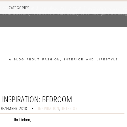
CATEGORIES
iver its services and to analyze traffic. Your IP address and user-a
e and security metrics to ensure quality of service, generate usage
A BLOG ABOUT FASHION, INTERIOR AND LIFESTYLE
R INSPIRATION: BEDROOM
 DEZEMBER 2018
•
INSPIRATION
,
INTERIOR
Ihr Lieben,