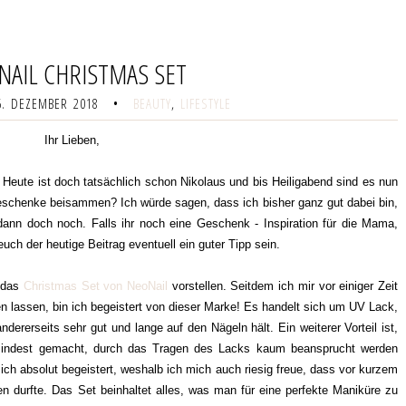
NAIL CHRISTMAS SET
. DEZEMBER 2018
•
BEAUTY
,
LIFESTYLE
Ihr Lieben,
! Heute ist doch tatsächlich schon Nikolaus und bis Heiligabend sind es nun
eschenke beisammen? Ich würde sagen, dass ich bisher ganz gut dabei bin,
r dann doch noch. Falls ihr noch eine Geschenk - Inspiration für die Mama,
uch der heutige Beitrag eventuell ein guter Tipp sein.
h das
Christmas Set von NeoNail
vorstellen. Seitdem ich mir vor einiger Zeit
 lassen, bin ich begeistert von dieser Marke! Es handelt sich um UV Lack,
ndererseits sehr gut und lange auf den Nägeln hält. Ein weiterer Vorteil ist,
umindest gemacht, durch das Tragen des Lacks kaum beansprucht werden
n ich absolut begeistert, weshalb ich mich auch riesig freue, dass vor kurzem
n durfte. Das Set beinhaltet alles, was man für eine perfekte Maniküre zu