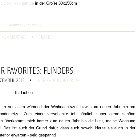
 ,,Gobi'' von benuta
in der Größe 80x150cm
* Werbung / PR SAMPLE
 KOMMENTARE
•
SHARE:
R FAVORITES: FLINDERS
EZEMBER 2018
•
INSPIRATION
,
INTERIOR
Ihr Lieben,
mich vor allem während der Weihnachtszeit bzw. zum neuen Jahr hin am
inandersetze. Zum einen verschenke ich nämlich super gerne schöne
en überkommt mich immer zum neuen Jahr hin die Lust, meine Wohnung
! Das ist auch der Grund dafür, dass euch sowohl Heute als auch in der
rior erwarten - seid gespannt!