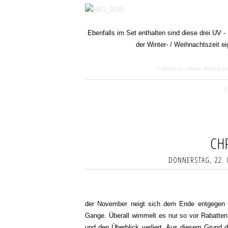
Ebenfalls im Set enthalten sind diese drei UV -
der Winter- / Weihnachtszeit ei
* Werbung / Dieser Beitrag e
0
CH
DONNERSTAG, 22.
der November neigt sich dem Ende entgegen 
Gange. Überall wimmelt es nur so vor Rabatten 
und den Überblick verliert. Aus diesem Grund d