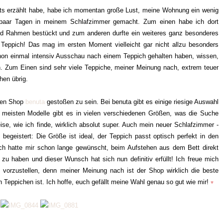
eits erzählt habe, habe ich momentan große Lust, meine Wohnung ein wenig
 paar Tagen in meinem Schlafzimmer gemacht. Zum einen habe ich dort
und Rahmen bestückt und zum anderen durfte ein weiteres ganz besonderes
eppich! Das mag im ersten Moment vielleicht gar nicht allzu besonders
 schon einmal intensiv Ausschau nach einem Teppich gehalten haben, wissen,
n. Zum Einen sind sehr viele Teppiche, meiner Meinung nach, extrem teuer
chen übrig.
 den Shop
benuta
gestoßen zu sein. Bei benuta gibt es einige riesige Auswahl
meisten Modelle gibt es in vielen verschiedenen Größen, was die Suche
ise, wie ich finde, wirklich absolut super. Auch mein neuer Schlafzimmer -
 begeistert: Die Größe ist ideal, der Teppich passt optisch perfekt in den
Ich hatte mir schon lange gewünscht, beim Aufstehen aus dem Bett direkt
u haben und dieser Wunsch hat sich nun definitiv erfüllt! Ich freue mich
 vorzustellen, denn meiner Meinung nach ist der Shop wirklich die beste
eppichen ist. Ich hoffe, euch gefällt meine Wahl genau so gut wie mir!
♥