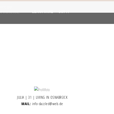
gent are
 statistics,
LEARN MORE
GOT IT
JULIA | 31 | LIVING IN OSNABRÜCK
MAIL:
info-dazzled@web.de