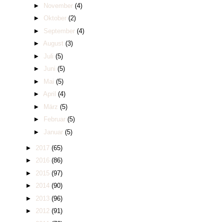
►
November
(4)
►
Oktober
(2)
►
September
(4)
►
August
(3)
►
Juli
(5)
►
Juni
(5)
►
Mai
(5)
►
April
(4)
►
März
(5)
►
Februar
(5)
►
Januar
(5)
►
2017
(65)
►
2016
(86)
►
2015
(97)
►
2014
(90)
►
2013
(96)
►
2012
(91)