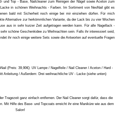
rd- und Top - Base, Nailcleaner zum Reinigen der Nägel sowie Aceton zum
Lacke in schönen Weihnachts - Farben. Im Sortiment von NeoNail gibt es
enen bald mit Sicherheit noch einige bei mir einziehen dürfen. Für mich
ekte Alternative zur herkömmlichen Variante, da der Lack bis zu vier Wochen
se aus in sehr kurzer Zeit aufgetragen werden kann. Für alle Nagellack -
 sehr schöne Geschenkidee zu Weihnachten sein. Falls ihr interessiert seid,
findet ihr noch einige weitere Sets sowie die Antworten auf eventuelle Fragen
Nail (Preis: 39,90€): UV Lampe / Nagelfeile / Nail Cleaner / Aceton / Hard -
ritt Anleitung / Außerdem: Drei weihnachtliche UV - Lacke (siehe unten)
er Tragezeit ganz einfach entfernen. Der Nail Cleaner sorgt dafür, dass die
en. Mit Hilfe des Base- und Topcoats erreicht ihr eine Maniküre wie aus dem
Salon!