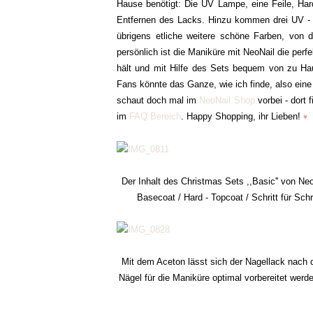
Hause benötigt: Die UV Lampe, eine Feile, Ha
Entfernen des Lacks. Hinzu kommen drei UV - 
übrigens etliche weitere schöne Farben, von d
persönlich ist die Maniküre mit NeoNail die perf
hält und mit Hilfe des Sets bequem von zu Hau
Fans könnte das Ganze, wie ich finde, also eine
schaut doch mal im
NeoNail Shop
vorbei - dort 
im
FAQ Bereich
. Happy Shopping, ihr Lieben!
♥
Der Inhalt des Christmas Sets ,,Basic'' von Neo
Basecoat / Hard - Topcoat / Schritt für Sch
Mit dem Aceton lässt sich der Nagellack nach d
Nägel für die Maniküre optimal vorbereitet werd