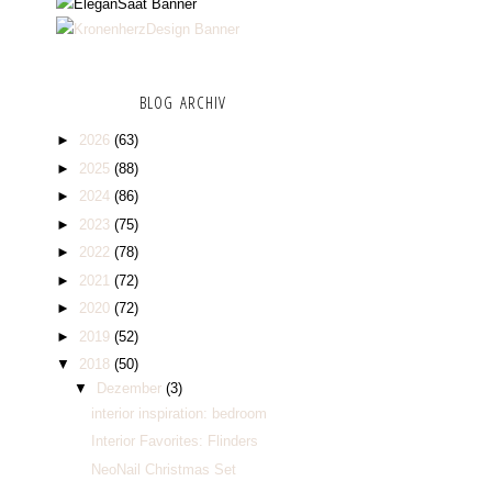
BLOG ARCHIV
►
2026
(63)
►
2025
(88)
►
2024
(86)
►
2023
(75)
►
2022
(78)
►
2021
(72)
►
2020
(72)
►
2019
(52)
▼
2018
(50)
▼
Dezember
(3)
interior inspiration: bedroom
Interior Favorites: Flinders
NeoNail Christmas Set