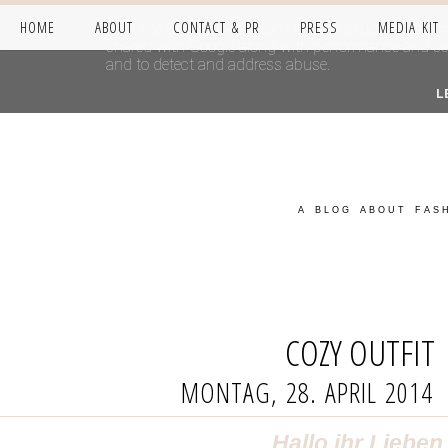
HOME
ABOUT
CONTACT & PR
PRESS
MEDIA KIT
This site uses cookies from Google to deliver its se
shared with Google along with performance and secur
and to detect and address abuse.
L
A BLOG ABOUT FASH
COZY OUTFIT
MONTAG, 28. APRIL 2014
Hallo ihr Lieben