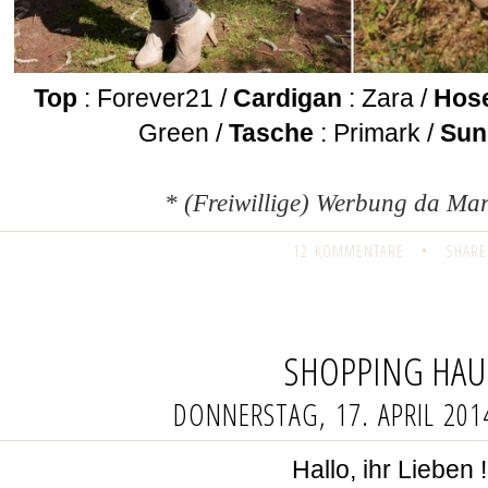
Top
: Forever21 /
Cardigan
: Zara /
Hos
Green /
Tasche
: Primark /
Sun
* (Freiwillige) Werbung da M
12 KOMMENTARE
•
SHARE
SHOPPING HAU
DONNERSTAG, 17. APRIL 201
Hallo, ihr Lieben 