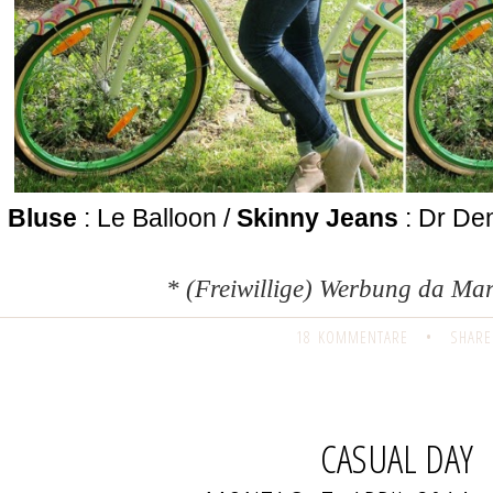
Bluse
: Le Balloon /
Skinny Jeans
: Dr De
* (Freiwillige) Werbung da M
18 KOMMENTARE
•
SHARE
CASUAL DAY