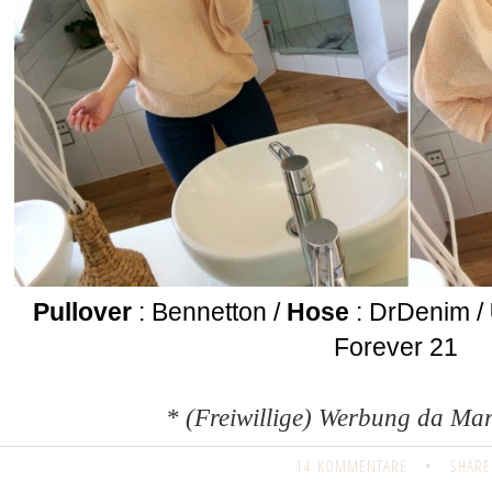
Pullover
: Bennetton /
Hose
: DrDenim /
Forever 21
* (Freiwillige) Werbung da M
14 KOMMENTARE
•
SHARE