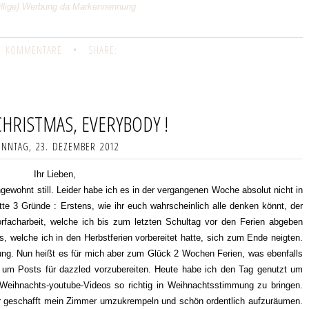
willige) Werbung da Markennennung
9 KOMMENTARE
•
SHARE:
HRISTMAS, EVERYBODY !
NNTAG, 23. DEZEMBER 2012
Ihr Lieben,
ungewohnt still. Leider habe ich es in der vergangenen Woche absolut nicht in
e 3 Gründe : Erstens, wie ihr euch wahrscheinlich alle denken könnt, der
rfacharbeit, welche ich bis zum letzten Schultag vor den Ferien abgeben
, welche ich in den Herbstferien vorbereitet hatte, sich zum Ende neigten.
hung. Nun heißt es für mich aber zum Glück 2 Wochen Ferien, was ebenfalls
, um Posts für dazzled vorzubereiten. Heute habe ich den Tag genutzt um
Weihnachts-youtube-Videos so richtig in Weihnachtsstimmung zu bringen.
r geschafft mein Zimmer umzukrempeln und schön ordentlich aufzuräumen.