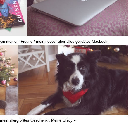
on meinem Freund / mein neues, über alles geliebtes Macbook.
t mein allergrößtes Geschenk : Meine Glady ♥