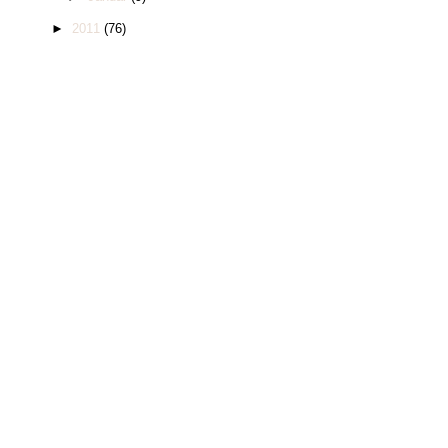
►
2011
(76)