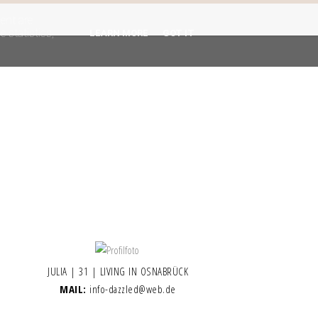
gent are
 statistics,
LEARN MORE
GOT IT
JULIA | 31 | LIVING IN OSNABRÜCK
MAIL:
info-dazzled@web.de