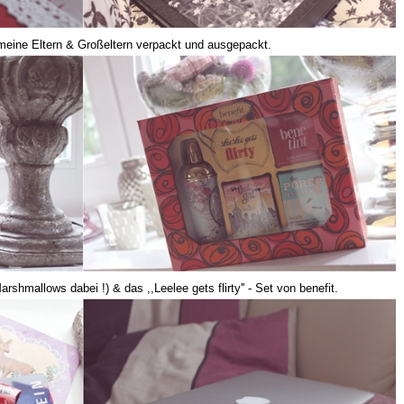
eine Eltern & Großeltern verpackt und ausgepackt.
arshmallows dabei !) & das ,,Leelee gets flirty'' - Set von benefit.