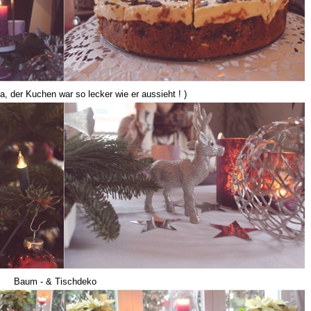
a, der Kuchen war so lecker wie er aussieht ! )
Baum - & Tischdeko