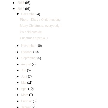
►
2013
(96)
▼
2012
(91)
▼
Dezember
(4)
Photo - Diary / Christmasday.
Merry Christmas, everybody !
it's cold outside.
Christmas Special 1
►
November
(10)
►
Oktober
(10)
►
September
(6)
►
August
(7)
►
Juli
(5)
►
Juni
(7)
►
Mai
(11)
►
April
(10)
►
März
(7)
►
Februar
(5)
►
Januar
(9)