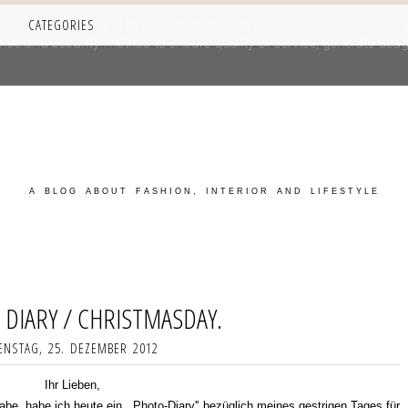
CATEGORIES
iver its services and to analyze traffic. Your IP address and user-a
e and security metrics to ensure quality of service, generate usage
A BLOG ABOUT FASHION, INTERIOR AND LIFESTYLE
 DIARY / CHRISTMASDAY.
ENSTAG, 25. DEZEMBER 2012
Ihr Lieben,
habe, habe ich heute ein ,,Photo-Diary'' bezüglich meines gestrigen Tages für