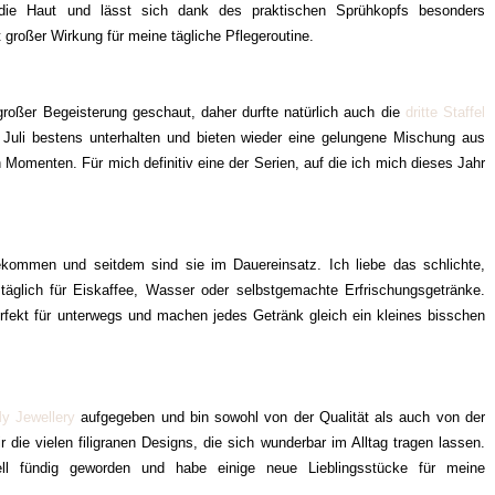
t die Haut und lässt sich dank des praktischen Sprühkopfs besonders
 großer Wirkung für meine tägliche Pflegeroutine.
großer Begeisterung geschaut, daher durfte natürlich auch die
dritte Staffel
 Juli bestens unterhalten und bieten wieder eine gelungene Mischung aus
Momenten. Für mich definitiv eine der Serien, auf die ich mich dieses Jahr
ommen und seitdem sind sie im Dauereinsatz. Ich liebe das schlichte,
 täglich für Eiskaffee, Wasser oder selbstgemachte Erfrischungsgetränke.
fekt für unterwegs und machen jedes Getränk gleich ein kleines bisschen
y Jewellery
aufgegeben und bin sowohl von der Qualität als auch von der
r die vielen filigranen Designs, die sich wunderbar im Alltag tragen lassen.
ll fündig geworden und habe einige neue Lieblingsstücke für meine