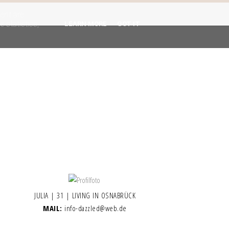
gent are
 statistics,
LEARN MORE
GOT IT
JULIA | 31 | LIVING IN OSNABRÜCK
MAIL:
info-dazzled@web.de