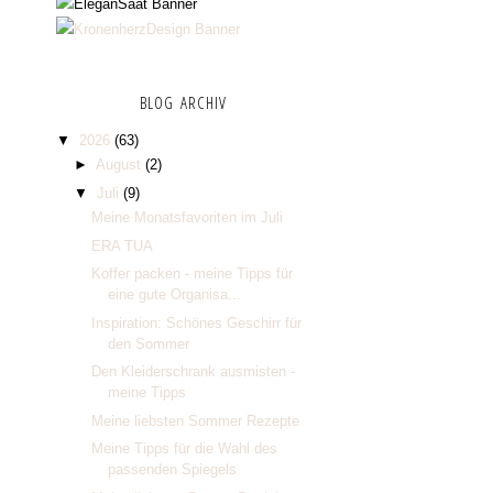
BLOG ARCHIV
▼
2026
(63)
►
August
(2)
▼
Juli
(9)
Meine Monatsfavoriten im Juli
ERA TUA
Koffer packen - meine Tipps für
eine gute Organisa...
Inspiration: Schönes Geschirr für
den Sommer
Den Kleiderschrank ausmisten -
meine Tipps
Meine liebsten Sommer Rezepte
Meine Tipps für die Wahl des
passenden Spiegels