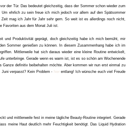
t vor der Tür. Das bedeutet gleichzeitig, dass der Sommer schon wieder zum
iegt! Um ehrlich zu sein freue ich mich jedoch vor allem auf den Spätsommer
eit mag ich Jahr für Jahr sehr gern. So weit ist es allerdings noch nicht,
ne Favoriten aus dem Monat Juli ist.
it und Produktivität geprägt, doch gleichzeitig habe ich mich bemüht, mir
um den Sommer genießen zu können. In diesem Zusammenhang habe ich im
iffen. Mittlerweile hat sich daraus wieder eine kleine Routine entwickelt,
äufe unterbringe. Gerade wenn es warm ist, ist es so schön am Wochenende
as Ganze definitiv beibehalten möchte. Aber kommen wir nun erst einmal zu
m Juni verpasst? Kein Problem -
hier
entlang! Ich wünsche euch viel Freude
ckt und mittlerweile fest in meine tägliche Beauty-Routine integriert. Gerade
ss meine Haut deutlich mehr Feuchtigkeit benötigt. Das Liquid Hydration