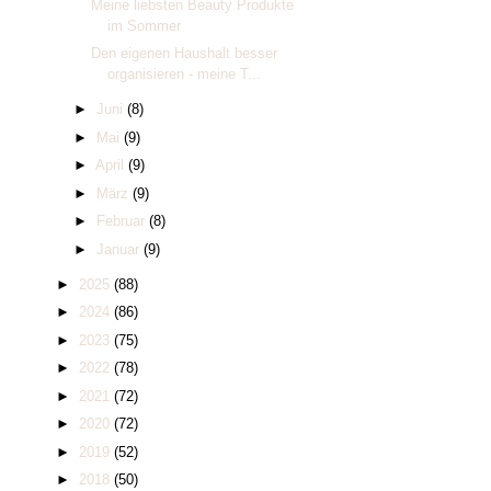
Meine liebsten Beauty Produkte
im Sommer
Den eigenen Haushalt besser
organisieren - meine T...
►
Juni
(8)
►
Mai
(9)
►
April
(9)
►
März
(9)
►
Februar
(8)
►
Januar
(9)
►
2025
(88)
►
2024
(86)
►
2023
(75)
►
2022
(78)
►
2021
(72)
►
2020
(72)
►
2019
(52)
►
2018
(50)