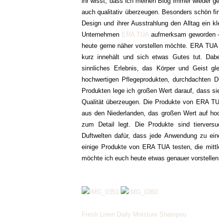
ihr wisst, dass ich meinen Blog immer wieder g
auch qualitativ überzeugen. Besonders schön fin
Design und ihrer Ausstrahlung den Alltag ein 
Unternehmen
ERA TUA
aufmerksam geworden – 
heute gerne näher vorstellen möchte. ERA TUA 
kurz innehält und sich etwas Gutes tut. Dabe
sinnliches Erlebnis, das Körper und Geist gl
hochwertigen Pflegeprodukten, durchdachten D
Produkten lege ich großen Wert darauf, dass si
Qualität überzeugen. Die Produkte von ERA TUA 
aus den Niederlanden, das großen Wert auf hoc
zum Detail legt. Die Produkte sind tierversu
Duftwelten dafür, dass jede Anwendung zu ei
einige Produkte von ERA TUA testen, die mitt
möchte ich euch heute etwas genauer vorstelle
Fresh Linen Daily Moisture Shampoo