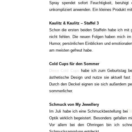
Spray spendet sofort Feuchtigkeit, beruhig
unkompliziert anwenden. Ein kleines Produkt mit
Kaulitz & Kaulitz – Staffel 3
Schon die ersten beiden Staffeln habe ich mit 
nicht fehlen. Die neuen Folgen haben mich im
Humor, persönlichen Einblicken und emotionalen 
am meisten gefreut habe.
Cold Cups für den Sommer
Diese Cold Cups
habe ich zum Geburtstag bek
ästhetische Design und nutze sie aktuell fast
Durch den Deckel eignen sie sich außerdem per
sommerlicher.
Schmuck von My Jewellery
Im Juli habe ich eine Schmuckbestellung bei
M
Optik wirklich begeistert. Besonders gefallen mi
Vor allem bei den Ohrringen bin ich schne
Schmucksammlung entdeckt.