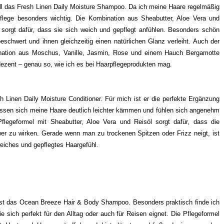
ll das Fresh Linen Daily Moisture Shampoo. Da ich meine Haare regelmäßig
Pflege besonders wichtig. Die Kombination aus Sheabutter, Aloe Vera und
 sorgt dafür, dass sie sich weich und gepflegt anfühlen. Besonders schön
schwert und ihnen gleichzeitig einen natürlichen Glanz verleiht. Auch der
ination aus Moschus, Vanille, Jasmin, Rose und einem Hauch Bergamotte
 dezent – genau so, wie ich es bei Haarpflegeprodukten mag.
inen Daily Moisture Conditioner. Für mich ist er die perfekte Ergänzung
ssen sich meine Haare deutlich leichter kämmen und fühlen sich angenehm
flegeformel mit Sheabutter, Aloe Vera und Reisöl sorgt dafür, dass die
er zu wirken. Gerade wenn man zu trockenen Spitzen oder Frizz neigt, ist
 weiches und gepflegtes Haargefühl.
 ist das Ocean Breeze Hair & Body Shampoo. Besonders praktisch finde ich
sich perfekt für den Alltag oder auch für Reisen eignet. Die Pflegeformel