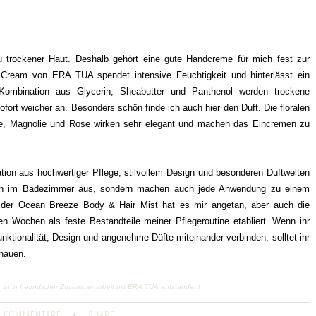
 trockener Haut. Deshalb gehört eine gute Handcreme für mich fest zur
d Cream von ERA TUA spendet intensive Feuchtigkeit und hinterlässt ein
Kombination aus Glycerin, Sheabutter und Panthenol werden trockene
ofort weicher an. Besonders schön finde ich auch hier den Duft. Die floralen
ose, Magnolie und Rose wirken sehr elegant und machen das Eincremen zu
on aus hochwertiger Pflege, stilvollem Design und besonderen Duftwelten
hön im Badezimmer aus, sondern machen auch jede Anwendung zu einem
 der Ocean Breeze Body & Hair Mist hat es mir angetan, aber auch die
n Wochen als feste Bestandteile meiner Pflegeroutine etabliert. Wenn ihr
nktionalität, Design und angenehme Düfte miteinander verbinden, solltet ihr
chauen.
g ist in freundlicher Zusammenarbeit mit ERA TUA entstanden!
 KOMMENTARE
•
SHARE: