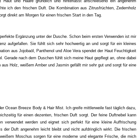
gt Haut und Haare gründlich und hinterlässt anschließend ein angenehm
te ich den frischen Duft. Die Kombination aus Zitrusfrüchten, Zedernholz
gt direkt am Morgen für einen frischen Start in den Tag.
perfekte Ergänzung unter der Dusche. Schon beim ersten Verwenden ist mir
 aufgefallen. Sie fühlt sich sehr hochwertig an und sorgt für ein kleines
tion aus Jojobaöl, Panthenol und Aloe Vera spendet der Haut Feuchtigkeit
l. Gerade nach dem Duschen fühlt sich meine Haut gepflegt an, ohne dabei
aus Holz, weißem Amber und Jasmin gefällt mir sehr gut und sorgt für eine
der Ocean Breeze Body & Hair Mist. Ich greife mittlerweile fast täglich dazu,
ichzeitig für einen dezenten, frischen Duft sorgt. Der feine Duftnebel kann
 verwendet werden und eignet sich perfekt für eine kleine Auffrischung
der Duft angenehm leicht bleibt und nicht aufdringlich wirkt. Die frischen
d weißem Moschus sorgen für eine moderne und elegante Frische, die mich