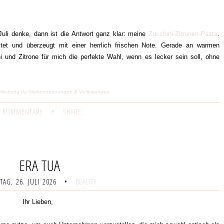
li denke, dann ist die Antwort ganz klar: meine
Zucchini-Zitronen-Pasta
.
eitet und überzeugt mit einer herrlich frischen Note. Gerade an warmen
 und Zitrone für mich die perfekte Wahl, wenn es lecker sein soll, ohne
ge) Werbung da Markennennungen & Verlinkungen
 KOMMENTARE
•
SHARE:
ERA TUA
AG, 26. JULI 2026
•
BEAUTY
Ihr Lieben,