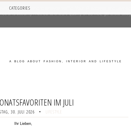
CATEGORIES
iver its services and to analyze traffic. Your IP address and user-a
e and security metrics to ensure quality of service, generate usage
A BLOG ABOUT FASHION, INTERIOR AND LIFESTYLE
ONATSFAVORITEN IM JULI
TAG, 30. JULI 2026
•
LIFESTYLE
Ihr Lieben,