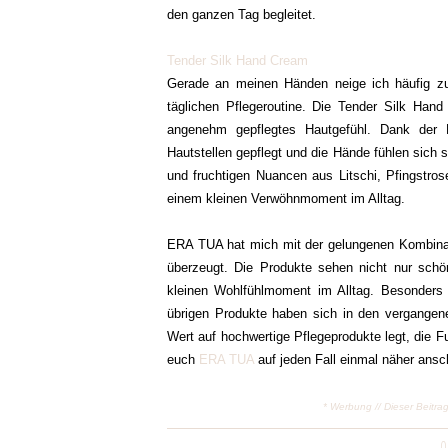
den ganzen Tag begleitet.
Tender Silk Hand Cream
Gerade an meinen Händen neige ich häufig zu
täglichen Pflegeroutine. Die Tender Silk Han
angenehm gepflegtes Hautgefühl. Dank der 
Hautstellen gepflegt und die Hände fühlen sich s
und fruchtigen Nuancen aus Litschi, Pfingstr
einem kleinen Verwöhnmoment im Alltag.
ERA TUA hat mich mit der gelungenen Kombinati
überzeugt. Die Produkte sehen nicht nur sc
kleinen Wohlfühlmoment im Alltag. Besonders
übrigen Produkte haben sich in den vergangene
Wert auf hochwertige Pflegeprodukte legt, die Fu
euch
ERA TUA
auf jeden Fall einmal näher ans
* Werbung // Dieser Beitra
0