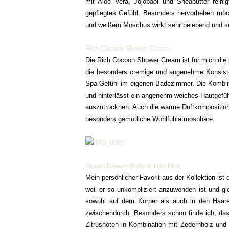
mit Aloe Vera, Jojobaöl und Sheabutter reini
gepflegtes Gefühl. Besonders hervorheben möch
und weißem Moschus wirkt sehr belebend und sor
Rich Cocoon Shower Cream
Die Rich Cocoon Shower Cream ist für mich die 
die besonders cremige und angenehme Konsistenz
Spa-Gefühl im eigenen Badezimmer. Die Kombina
und hinterlässt ein angenehm weiches Hautgefüh
auszutrocknen. Auch die warme Duftkomposition 
besonders gemütliche Wohlfühlatmosphäre.
Ocean Breeze Body & Hair Mist
Mein persönlicher Favorit aus der Kollektion ist 
weil er so unkompliziert anzuwenden ist und gle
sowohl auf dem Körper als auch in den Haaren
zwischendurch. Besonders schön finde ich, dass 
Zitrusnoten in Kombination mit Zedernholz un