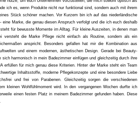
erne nutze, um euch Unternehmen vorzustellen, die mich sowohl optisch als
de ich es, wenn Produkte nicht nur funktional sind, sondern auch mit ihrem
kleines Stück schöner machen. Vor Kurzem bin ich auf das niederländische
eine Marke, die genau diesen Anspruch verfolgt und die ich euch deshalb
steht für bewusste Momente im Alltag. Für kleine Auszeiten, in denen man
i versteht die Marke Pflege nicht einfach als Routine, sondern als ein
eichermaßen anspricht. Besonders gefallen hat mir die Kombination aus
uftwelten und einem modernen, ästhetischen Design. Gerade bei Beauty-
e sich harmonisch in mein Badezimmer einfügen und gleichzeitig durch ihre
erfüllen für mich genau diese Kriterien. Hinter der Marke steht ein Team
hwertige Inhaltsstoffe, moderne Pflegekonzepte und eine besondere Liebe
chsfrei und frei von Parabenen. Gleichzeitig sorgen die verschiedenen
nem kleinen Wohlfühlmoment wird. In den vergangenen Wochen durfte ich
lerweile einen festen Platz in meinem Badezimmer gefunden haben. Diese
n.