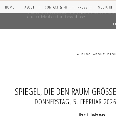
HOME
ABOUT
CONTACT & PR
PRESS
MEDIA KIT
This site uses cookies from Google to deliver its se
shared with Google along with performance and secur
and to detect and address abuse.
L
A BLOG ABOUT FASH
SPIEGEL, DIE DEN RAUM GRÖSS
DONNERSTAG, 5. FEBRUAR 202
Ihr Lieben,