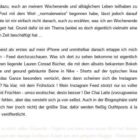
 dazu, euch an meinem Wochenende und alltäglichem Leben teilhaben zu
 Post mit dem Wort ,,normalerweise'' begonnen habe, lässt jedoch darauf
eute ist mir einfach nicht danach, euch zu erzählen, was ich am Wochenende
rt hat. Grund dafür ist ein Thema (wobei es doch eigentlich vielmehr eine
Zeit beschäftigt hat ...
eist als erstes auf mein iPhone und unmittelbar danach ertappe ich mich
ram - Feed durchzuschauen. Was ich dort zu sehen bekomme ist eigentlich
chen liegende Lauren Conrad Bücher, die mit dem allseits bekannten Bokeh
rte und gesund gebräunte Beine in Nike - Shorts auf der typischen Ikea
as Ganze besonders verrückt, denn dann scheinen sich die Instagram
? Na klar, mit dem Frühstück ! Mein Instagram Feed strotzt nur so voller
it Früchten - umso exotischer, desto besser ! Der Chai Latte (vorzugsweise
t fehlen, aber das versteht sich ja von selbst. Auch in der Blogosphäre sieht
h hier (noch nicht) der größte Star, dafür werden fleißig Outfitposts á la
 veröffentlicht.
 ist doch selbst Sheinside - Trägerin und wenn mein erster Blick auf diesen
 auch der heutige Outfitpost Artikel aus dem gehypten Blogger - Onlineshop.