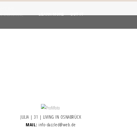
gent are
 statistics,
LEARN MORE
GOT IT
JULIA | 31 | LIVING IN OSNABRÜCK
MAIL:
info-dazzled@web.de