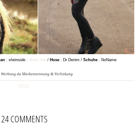
gan
: sheinside :
direct link
/
Hose
: Dr Denim /
Schuhe
: NoName
e) Werbung da Markennennung & Verlinkung
SHARE:
24 COMMENTS