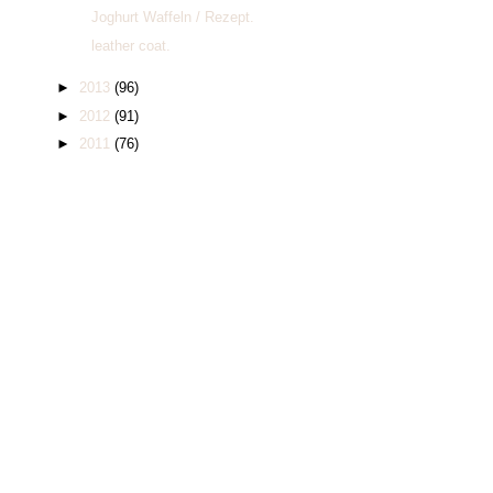
Joghurt Waffeln / Rezept.
leather coat.
►
2013
(96)
►
2012
(91)
►
2011
(76)