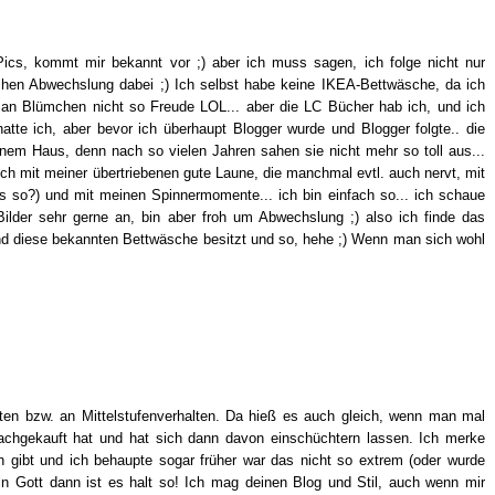
Pics, kommt mir bekannt vor ;) aber ich muss sagen, ich folge nicht nur
chen Abwechslung dabei ;) Ich selbst habe keine IKEA-Bettwäsche, da ich
 an Blümchen nicht so Freude LOL... aber die LC Bücher hab ich, und ich
hatte ich, aber bevor ich überhaupt Blogger wurde und Blogger folgte.. die
nem Haus, denn nach so vielen Jahren sahen sie nicht mehr so toll aus...
ch mit meiner übertriebenen gute Laune, die manchmal evtl. auch nervt, mit
as so?) und mit meinen Spinnermomente... ich bin einfach so... ich schaue
ilder sehr gerne an, bin aber froh um Abwechslung ;) also ich finde das
d diese bekannten Bettwäsche besitzt und so, hehe ;) Wenn man sich wohl
rten bzw. an Mittelstufenverhalten. Da hieß es auch gleich, wenn man mal
chgekauft hat und hat sich dann davon einschüchtern lassen. Ich merke
en gibt und ich behaupte sogar früher war das nicht so extrem (oder wurde
ein Gott dann ist es halt so! Ich mag deinen Blog und Stil, auch wenn mir