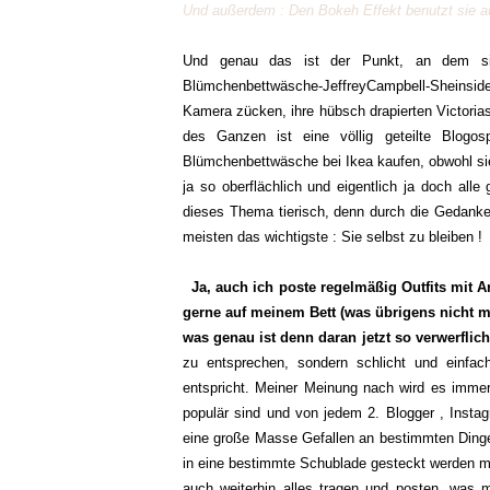
Und außerdem : Den Bokeh Effekt benutzt sie au
Und genau das ist der Punkt, an dem sic
Blümchenbettwäsche-JeffreyCampbell-Sheinside
Kamera zücken, ihre hübsch drapierten Victorias
des Ganzen ist eine völlig geteilte Blogo
Blümchenbettwäsche bei Ikea kaufen, obwohl sie d
ja so oberflächlich und eigentlich ja doch alle 
dieses Thema tierisch, denn durch die Gedanken
meisten das wichtigste : Sie selbst zu bleiben !
Ja, auch ich poste regelmäßig Outfits mit 
gerne auf meinem Bett (was übrigens nicht m
was genau ist denn daran jetzt so verwerflich
zu entsprechen, sondern schlicht und einfa
entspricht. Meiner Meinung nach wird es imme
populär sind und von jedem 2. Blogger , Insta
eine große Masse Gefallen an bestimmten Dingen
in eine bestimmte Schublade gesteckt werden mö
auch weiterhin alles tragen und posten, was mi