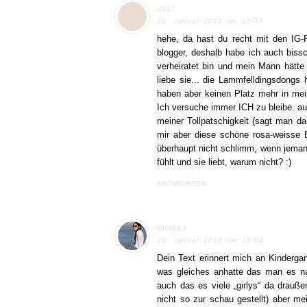
VALI
20. Januar 2014 um 15:57
hehe, da hast du recht mit den IG-
blogger, deshalb habe ich auch biss
verheiratet bin und mein Mann hätte
liebe sie... die Lammfelldingsdongs 
haben aber keinen Platz mehr in mei
Ich versuche immer ICH zu bleibe. au
meiner Tollpatschigkeit (sagt man d
mir aber diese schöne rosa-weisse B
überhaupt nicht schlimm, wenn jeman
fühlt und sie liebt, warum nicht? :)
ANTWORTEN
NIMSAJ
20. Januar 2014 um 16:04
Dein Text erinnert mich an Kinderga
was gleiches anhatte das man es na
auch das es viele „girlys“ da drauß
nicht so zur schau gestellt) aber m