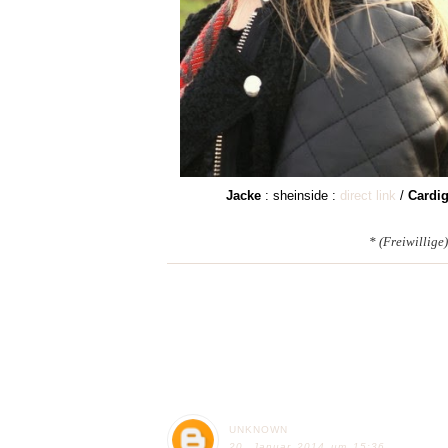
Jacke
: sheinside :
direct link
/
Cardi
* (Freiwillig
UNKNOWN
20. Januar 2014 um 15:36