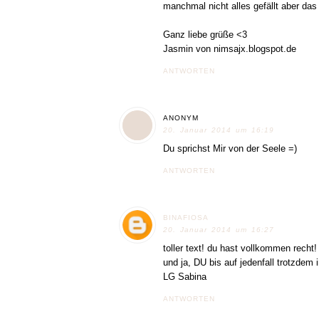
manchmal nicht alles gefällt aber das
Ganz liebe grüße <3
Jasmin von nimsajx.blogspot.de
ANTWORTEN
ANONYM
20. Januar 2014 um 16:19
Du sprichst Mir von der Seele =)
ANTWORTEN
BINAFIOSA
20. Januar 2014 um 16:27
toller text! du hast vollkommen recht!
und ja, DU bis auf jedenfall trotzdem i
LG Sabina
ANTWORTEN