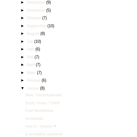
►
Dezember
(9)
►
November
(5)
►
Oktober
(7)
►
September
(10)
►
August
(8)
►
Juli
(10)
►
Juni
(6)
►
Mai
(7)
►
April
(7)
►
März
(7)
►
Februar
(6)
▼
Januar
(8)
Mein Terminkalender
frosty times / Outfit
Feel Wunderbar.
remember.
new in : beauty ♥
a wonderful weekend