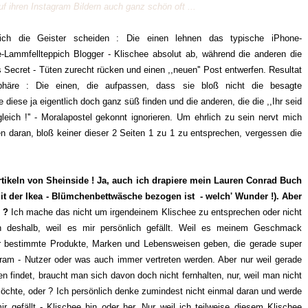
f ihren Instagram Bildern auch ganz schön oft ...
h die Geister scheiden : Die einen lehnen das typische iPhone-
-Lammfellteppich Blogger - Klischee absolut ab, während die anderen die
 Secret - Tüten zurecht rücken und einen ,,neuen'' Post entwerfen. Resultat
sphäre : Die einen, die aufpassen, dass sie bloß nicht die besagte
iese ja eigentlich doch ganz süß finden und die anderen, die die ,,Ihr seid
gleich !'' - Moralapostel gekonnt ignorieren. Um ehrlich zu sein nervt mich
 daran, bloß keiner dieser 2 Seiten 1 zu 1 zu entsprechen, vergessen die
Artikeln von Sheinside ! Ja, auch ich drapiere mein Lauren Conrad Buch
it der Ikea - Blümchenbettwäsche bezogen ist - welch' Wunder !). Aber
 ?
Ich mache das nicht um irgendeinem Klischee zu entsprechen oder nicht
ch deshalb, weil es mir persönlich gefällt. Weil es meinem Geschmack
r bestimmte Produkte, Marken und Lebensweisen geben, die gerade super
gram - Nutzer oder was auch immer vertreten werden. Aber nur weil gerade
 findet, braucht man sich davon doch nicht fernhalten, nur, weil man nicht
chte, oder ? Ich persönlich denke zumindest nicht einmal daran und werde
r gefällt - Klischee hin oder her. Nur weil ich teilweise diesem Klischee