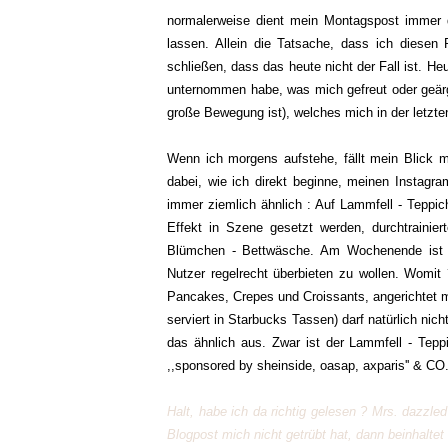
normalerweise dient mein Montagspost immer
lassen. Allein die Tatsache, dass ich diesen
schließen, dass das heute nicht der Fall ist. H
unternommen habe, was mich gefreut oder geärge
große Bewegung ist), welches mich in der letzten 
Wenn ich morgens aufstehe, fällt mein Blick m
dabei, wie ich direkt beginne, meinen Instag
immer ziemlich ähnlich : Auf Lammfell - Teppi
Effekt in Szene gesetzt werden, durchtrainie
Blümchen - Bettwäsche. Am Wochenende ist d
Nutzer regelrecht überbieten zu wollen. Womit 
Pancakes, Crepes und Croissants, angerichtet m
serviert in Starbucks Tassen) darf natürlich nich
das ähnlich aus. Zwar ist der Lammfell - Teppic
,,sponsored by sheinside, oasap, axparis'' & CO.
Halt, habe ich da richtig gelesen ? Mrs. dazzled
Blogpost mich nicht getrübt hat, dann beinhaltet