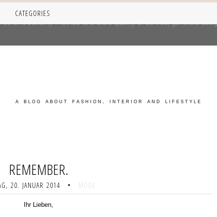
CATEGORIES
iver its services and to analyze traffic. Your IP address and user-a
e and security metrics to ensure quality of service, generate usage
A BLOG ABOUT FASHION, INTERIOR AND LIFESTYLE
REMEMBER.
G, 20. JANUAR 2014
•
MODE
Ihr Lieben,