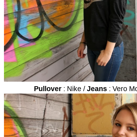
Pullover
: Nike /
Jeans
: Vero M