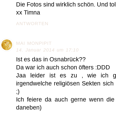
Die Fotos sind wirklich schön. Und toll
xx Timna
ANTWORTEN
MAI MONPIPIT
14. Januar 2014 um 17:10
Ist es das in Osnabrück??
Da war ich auch schon öfters :DDD
Jaa leider ist es zu , wie ich 
irgendwelche religiösen Sekten sich
;)
Ich feiere da auch gerne wenn die B
daneben)