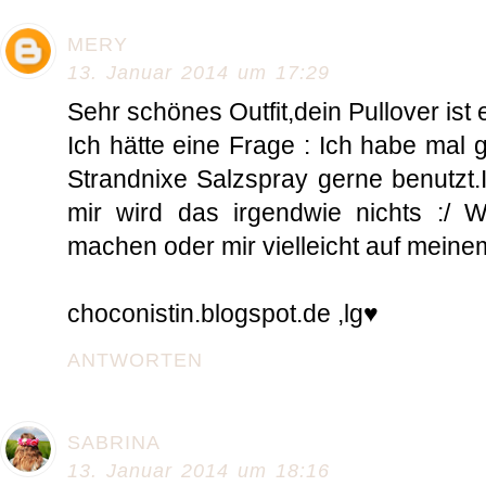
MERY
13. Januar 2014 um 17:29
Sehr schönes Outfit,dein Pullover ist 
Ich hätte eine Frage : Ich habe mal
Strandnixe Salzspray gerne benutzt.
mir wird das irgendwie nichts :/ Wi
machen oder mir vielleicht auf meine
choconistin.blogspot.de ,lg♥
ANTWORTEN
SABRINA
13. Januar 2014 um 18:16