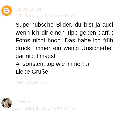
UNKNOWN
13. Januar 2014 um 19:50
Superhübsche Bilder, du bist ja au
wenn ich dir einen Tipp geben darf, 
Fotos nicht hoch. Das habe ich frü
drückt immer ein wenig Unsicherhe
gar nicht magst.
Ansonsten, top wie immer! :)
Liebe Grüße
ANTWORTEN
TIMNA
14. Januar 2014 um 07:56