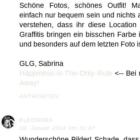
Schöne Fotos, schönes Outfit! M
einfach nur bequem sein und nichts 
verstehen, dass ihr diese Location
Graffitis bringen ein bisschen Farbe
und besonders auf dem letzten Foto ist
GLG, Sabrina
Happiness-Is-The-Only-Rule
<-- Bei 
Away!
ANTWORTEN
ELEONORA
19. Januar 2014 um 01:07
Wunderschöne Bilder! Schade, dass 