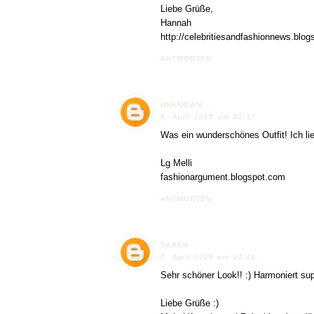
Liebe Grüße,
Hannah
http://celebritiesandfashionnews.blog
ANTWORTEN
UNKNOWN
6. April 2015 um 22:37
Was ein wunderschönes Outfit! Ich lie
Lg Melli
fashionargument.blogspot.com
ANTWORTEN
SARAH
7. April 2015 um 01:46
Sehr schöner Look!! :) Harmoniert sup
Liebe Grüße :)