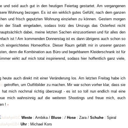
age und seid auch gut in den heutigen Feiertag gestartet. Am vergangenen
sere Wohnung bezogen. Es ist ein wirklich gutes Gefühl, nach dem ganzen
lichen und frisch geputzten Wohnung einziehen zu können. Gestern morgen
in der Stadt eingeladen, sodass trotz des Umzugs das Osterfest nicht
auptsächlich dabei, meine letzten Sachen einzusortieren und für alles den
infach ist ! Am kommenden Donnerstag ist es dann übrigens auch schon so
risch eingerichtetes Homeoffice. Dieser Raum gefällt mir in unserer ganzen
ten, denn die Kombination aus Büro und begehbarem Kleiderschrank ist für
mer wirkt auf mich total inspirierend, sodass hier hoffentlich ganz viele,
heute auch direkt mit einer Veränderung los. Am letzten Freitag habe ich
ie
getroffen, um Outfitbilder zu machen. Mir war schon vorher klar, dass sie
at mich nochmal richtig überzeugt - es ist so toll nun endlich mal eine
eue mich wahnsinnig auf die weiteren Shootings und freue mich, euch
nen !
♥
Weste
: Ambika /
Bluse
: /
Hose
: Zara /
Schuhe
: Spiral
Uhr
: Michael Kors