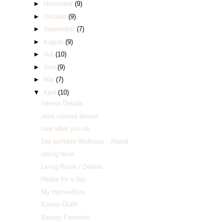
►
November
(9)
►
Oktober
(9)
►
September
(7)
►
August
(9)
►
Juli
(10)
►
Juni
(9)
►
Mai
(7)
▼
April
(10)
Interior Details
olive colored blouse
love what you do
Der perfekte Wellness - Abend
spring fever
Living Room / Details
Hippie for a day
My Homeoffice
Easter Outfit
Beauty Favorites