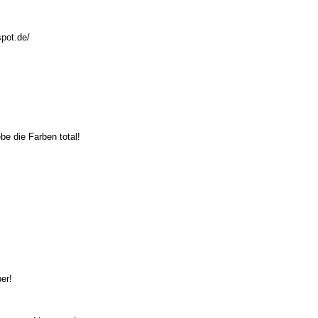
spot.de/
be die Farben total!
er!