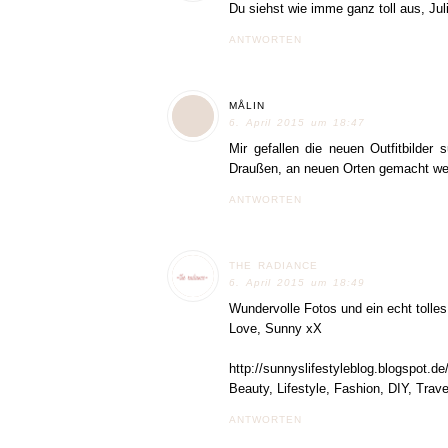
Du siehst wie imme ganz toll aus, Juli
ANTWORTEN
MÅLIN
6. April 2015 um 18:47
Mir gefallen die neuen Outfitbilder 
Draußen, an neuen Orten gemacht wer
ANTWORTEN
THE RADIANCE
6. April 2015 um 18:49
Wundervolle Fotos und ein echt tolles 
Love, Sunny xX
http://sunnyslifestyleblog.blogspot.de
Beauty, Lifestyle, Fashion, DIY, Trav
ANTWORTEN