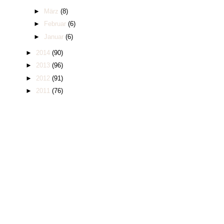
►
März
(8)
►
Februar
(6)
►
Januar
(6)
►
2014
(90)
►
2013
(96)
►
2012
(91)
►
2011
(76)