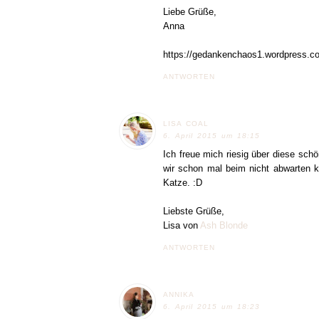
Liebe Grüße,
Anna
https://gedankenchaos1.wordpress.c
ANTWORTEN
LISA COAL
6. April 2015 um 18:15
Ich freue mich riesig über diese sc
wir schon mal beim nicht abwarten 
Katze. :D
Liebste Grüße,
Lisa von
Ash Blonde
ANTWORTEN
ANNIKA
6. April 2015 um 18:23