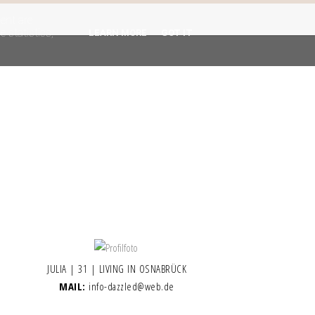
gent are
 statistics,
LEARN MORE
GOT IT
JULIA | 31 | LIVING IN OSNABRÜCK
MAIL:
info-dazzled@web.de