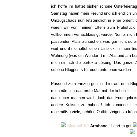
ich hoffe ihr hattet bisher schöne Osterfeiert
Samstag haben mein Freund und ich endlich un
Umzugschaos nun letztendlich in einer ordent
waren wir von meinen Eltern zum Frühstück 
vollkommen vernachlässigt wurde. Nun bin ich h
passenden Platz zu suchen, was gar nicht so e
weit und ihr erhaltet einen Einblick in mein f
Wohnung (was ein Wunder !) mit Abstand am bes
mich einfach die perfekte Lösung. Das ganze Zim
schöne Blogposts für euch entstehen werden.
Passend zum Einzug geht es hier auf dem Blog 
mich nämlich das erste Mal mit der lieben
Annel
das super machen wird, doch das Endergebnis h
andere Kulisse zu haben ! Ich zumindest fr
regelmäßig viele, schöne Outfits zeigen zu kön
Armband
: heart to get