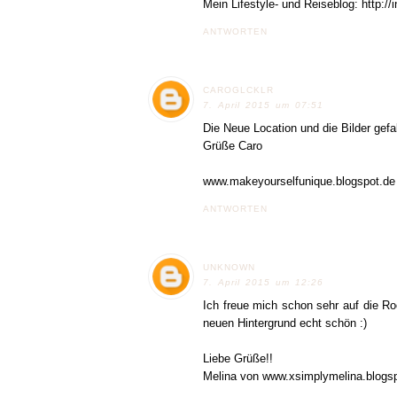
Mein Lifestyle- und Reiseblog: http://
ANTWORTEN
CAROGLCKLR
7. April 2015 um 07:51
Die Neue Location und die Bilder gefal
Grüße Caro
www.makeyourselfunique.blogspot.de
ANTWORTEN
UNKNOWN
7. April 2015 um 12:26
Ich freue mich schon sehr auf die Ro
neuen Hintergrund echt schön :)
Liebe Grüße!!
Melina von www.xsimplymelina.blogs