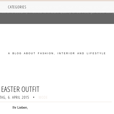
CATEGORIES
iver its services and to analyze traffic. Your IP address and user-a
e and security metrics to ensure quality of service, generate usage
A BLOG ABOUT FASHION, INTERIOR AND LIFESTYLE
EASTER OUTFIT
AG, 6. APRIL 2015
•
MODE
Ihr Lieben,