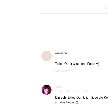
(Fr
ANONYM
6. April 2015 um 16:44
Tolles Outfit & schöne Fotos =)
ANTWORTEN
ANNA
6. April 2015 um 18:04
Ein sehr tolles Outfit, ich liebe die
schöne Fotos :)).