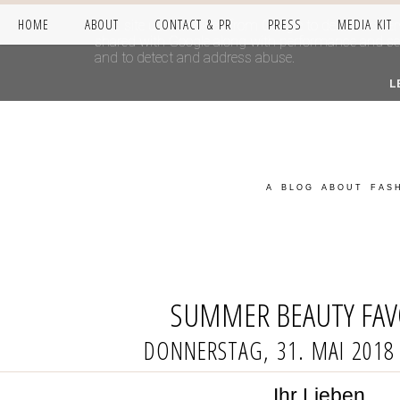
HOME
ABOUT
CONTACT & PR
PRESS
MEDIA KIT
This site uses cookies from Google to deliver its se
shared with Google along with performance and secur
and to detect and address abuse.
L
A BLOG ABOUT FASH
SUMMER BEAUTY FAV
DONNERSTAG, 31. MAI 2018
Ihr Lieben,