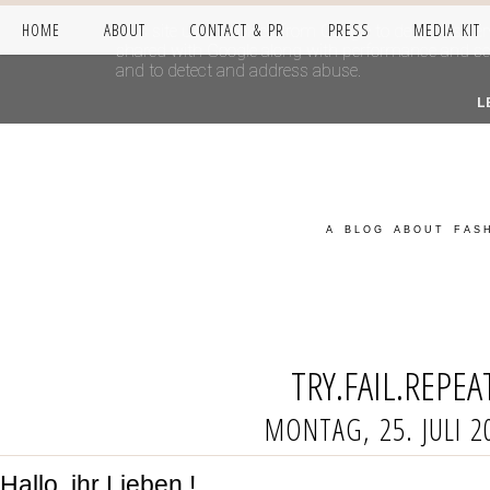
HOME
ABOUT
CONTACT & PR
PRESS
MEDIA KIT
This site uses cookies from Google to deliver its se
shared with Google along with performance and secur
and to detect and address abuse.
L
A BLOG ABOUT FASH
TRY.FAIL.REPEA
MONTAG, 25. JULI 2
Hallo, ihr Lieben !