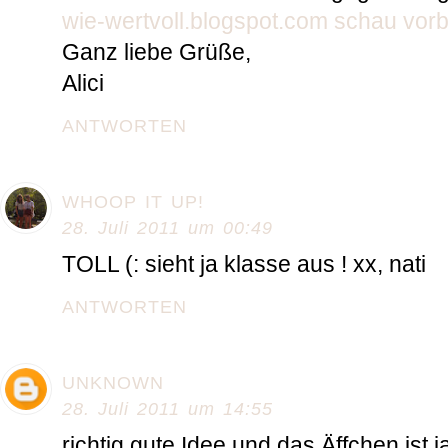
wie-wertvoll.blogspot.com schau vorb
Ganz liebe Grüße,
Alici
ANTWORTEN
WHOOP IT UP!
28. Juli 2011 um 00:49
TOLL (: sieht ja klasse aus ! xx, nati
ANTWORTEN
UNKNOWN
28. Juli 2011 um 14:55
richtig gute Idee und das Äffchen ist ja