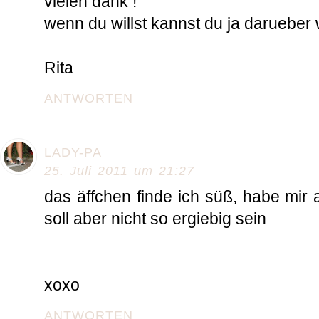
vielen dank !
wenn du willst kannst du ja darueber
Rita
ANTWORTEN
LADY-PA
25. Juli 2011 um 21:27
das äffchen finde ich süß, habe mir 
soll aber nicht so ergiebig sein
xoxo
ANTWORTEN