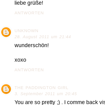
liebe grüße!
ANTWORTEN
UNKNOWN
28. August 2011 um 21:44
wunderschön!
xoxo
ANTWORTEN
THE PADDINGTON GIRL
3. September 2011 um 20:45
You are so pretty ;) . I comme back vis