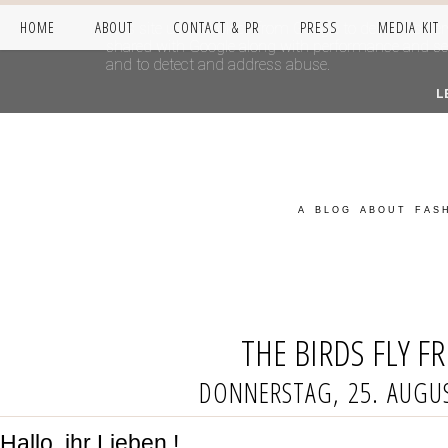
HOME
ABOUT
CONTACT & PR
PRESS
MEDIA KIT
This site uses cookies from Google to deliver its se
shared with Google along with performance and secur
and to detect and address abuse.
L
A BLOG ABOUT FASH
THE BIRDS FLY FR
DONNERSTAG, 25. AUGU
Hallo, ihr Lieben !