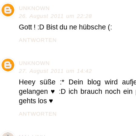
UNKNOWN
26. August 2011 um 22:28
Gott ! :D Bist du ne hübsche (:
ANTWORTEN
UNKNOWN
27. August 2011 um 14:42
Heey süße :* Dein blog wird aufje
gelangen ♥ :D ich brauch noch ein 
gehts los ♥
ANTWORTEN