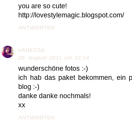
you are so cute!
http://lovestylemagic.blogspot.com/
ANTWORTEN
VANESSA
26. August 2011 um 22:14
wunderschöne fotos :-)
ich hab das paket bekommen, ein p
blog :-)
danke danke nochmals!
xx
ANTWORTEN