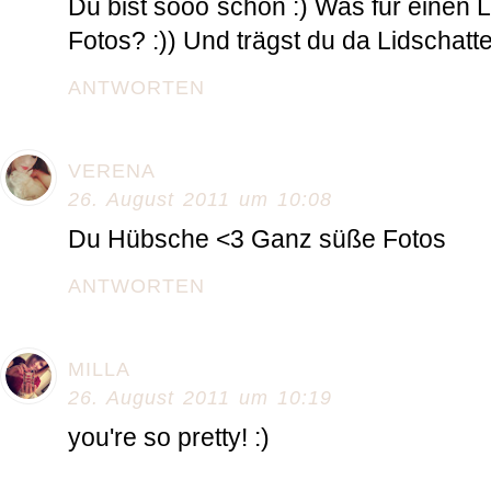
Du bist sooo schön :) Was für einen Li
Fotos? :)) Und trägst du da Lidschatt
ANTWORTEN
VERENA
26. August 2011 um 10:08
Du Hübsche <3 Ganz süße Fotos
ANTWORTEN
MILLA
26. August 2011 um 10:19
you're so pretty! :)