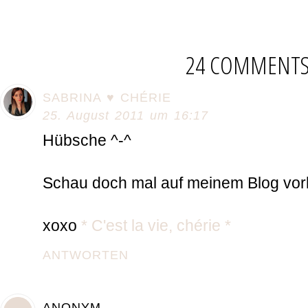
24 COMMENT
SABRINA ♥ CHÉRIE
25. August 2011 um 16:17
Hübsche ^-^
Schau doch mal auf meinem Blog vorbe
xoxo
* C'est la vie, chérie *
ANTWORTEN
ANONYM