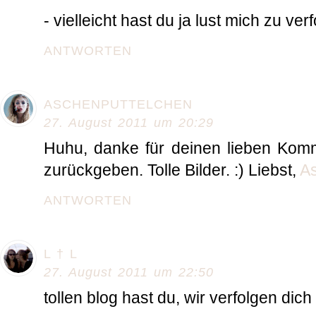
- vielleicht hast du ja lust mich zu ver
ANTWORTEN
ASCHENPUTTELCHEN
27. August 2011 um 20:29
Huhu, danke für deinen lieben Komm
zurückgeben. Tolle Bilder. :) Liebst,
A
ANTWORTEN
L † L
27. August 2011 um 22:50
tollen blog hast du, wir verfolgen dich