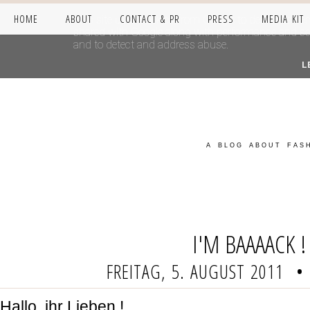
HOME
ABOUT
CONTACT & PR
PRESS
MEDIA KIT
This site uses cookies from Google to deliver its se
shared with Google along with performance and secur
and to detect and address abuse.
L
A BLOG ABOUT FASH
I'M BAAAACK !
FREITAG, 5. AUGUST 2011
•
Hallo, ihr Lieben !