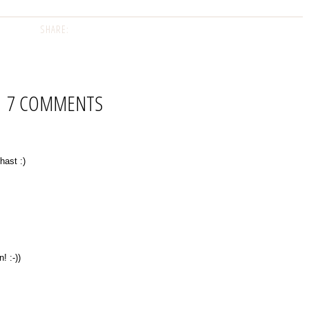
SHARE:
7 COMMENTS
ast :)
! :-))