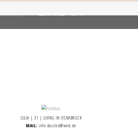
gent are
 statistics,
LEARN MORE
GOT IT
JULIA | 31 | LIVING IN OSNABRÜCK
MAIL:
info-dazzled@web.de