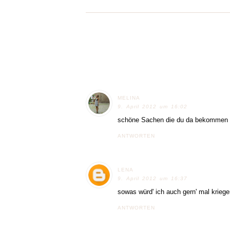
MELINA
9. April 2012 um 16:02
schöne Sachen die du da bekommen h
ANTWORTEN
LENA
9. April 2012 um 16:37
sowas würd' ich auch gern' mal kriegen
ANTWORTEN