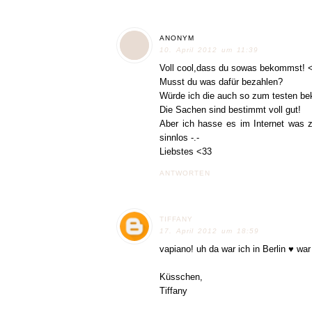
ANONYM
10. April 2012 um 11:39
Voll cool,dass du sowas bekommst! <
Musst du was dafür bezahlen?
Würde ich die auch so zum testen 
Die Sachen sind bestimmt voll gut!
Aber ich hasse es im Internet was 
sinnlos -.-
Liebstes <33
ANTWORTEN
TIFFANY
17. April 2012 um 18:59
vapiano! uh da war ich in Berlin ♥ war
Küsschen,
Tiffany