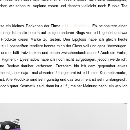
hen wir schön zu Vapiano essen und danach vielleicht noch Bubble Tea
eise ein kleines Päckchen der Firma
e.l.f. - Kosmetik
. Es beinhaltete einen
sel). Ich hatte bereits auf einigen anderen Blogs von e.l.f. gehört und war
Produkte dieser Marke zu testen. Den Lipgloss habe ich gleich heute
r zu Lippenstiften tendiere konnte mich der Gloss voll und ganz überzeugen.
 und er hält trotz trinken und essen zwischendurch super ! Auch die Farbe,
Den Pigment - Eyeshadow habe ich noch nicht aufgetragen, jedoch werde ich,
eine Review darüber verfassen. Trotzdem bin ich dem gegenüber etwas
be ist, aber naja - mal abwarten ! Insgesamt ist e.l.f. eine Kosmetikmarke,
ist. Alle Produkte sind sehr günstig und das Sortiment ist sehr umfangreich.
och guter Kosmetik seid, dann ist e.l.f., meiner Meinung nach, ein wirklich