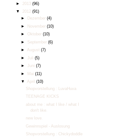
►
2013
(96)
▼
2012
(91)
►
Dezember
(4)
►
November
(10)
►
Oktober
(10)
►
September
(6)
►
August
(7)
►
Juli
(5)
►
Juni
(7)
►
Mai
(11)
▼
April
(10)
Shopvorstellung : LuvaHuva
TEENAGE KICKS
about me : what I like / what I
don't like.
new love.
Gewinnspiel - Auslosung
Shopvorstellung : Chickydoddle