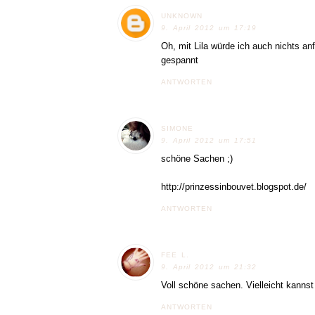
UNKNOWN
9. April 2012 um 17:19
Oh, mit Lila würde ich auch nichts a
gespannt
ANTWORTEN
SIMONE
9. April 2012 um 17:51
schöne Sachen ;)
http://prinzessinbouvet.blogspot.de/
ANTWORTEN
FEE L.
9. April 2012 um 21:32
Voll schöne sachen. Vielleicht kannst 
ANTWORTEN