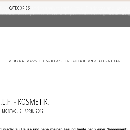
CATEGORIES
iver its services and to analyze traffic. Your IP address and user-a
e and security metrics to ensure quality of service, generate usage
A BLOG ABOUT FASHION, INTERIOR AND LIFESTYLE
.L.F. - KOSMETIK.
MONTAG, 9. APRIL 2012
end wieder zu Hause und habe meinen Freund heute nach einer (laaaangen!)