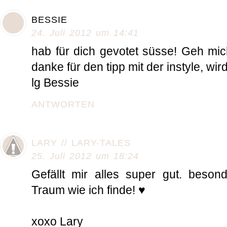
BESSIE
24. Juli 2012 um 14:41
hab für dich gevotet süsse! Geh mich
danke für den tipp mit der instyle, wir
lg Bessie
ANTWORTEN
LARY // LARY-TALES
25. Juli 2012 um 18:24
Gefällt mir alles super gut. beson
Traum wie ich finde! ♥
xoxo Lary