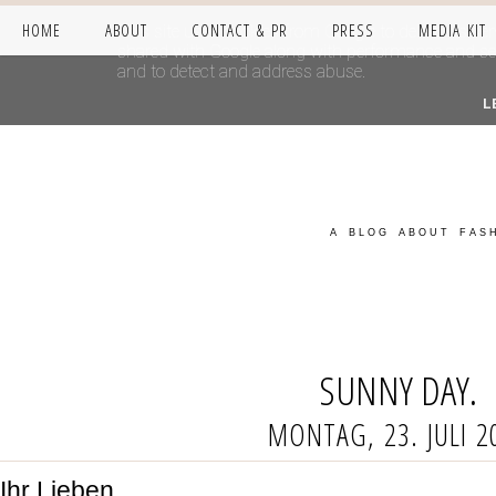
HOME
ABOUT
CONTACT & PR
PRESS
MEDIA KIT
This site uses cookies from Google to deliver its se
shared with Google along with performance and secur
and to detect and address abuse.
L
A BLOG ABOUT FASH
SUNNY DAY.
MONTAG, 23. JULI 2
Ihr Lieben,