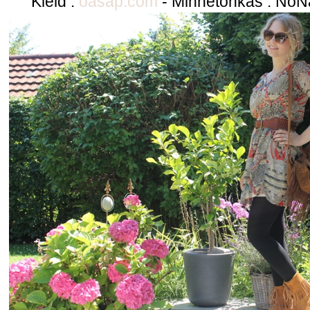
Kleid :
oasap.com
- Minnetonkas : NoN