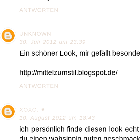
ANTWORTEN
UNKNOWN
30. Juli 2012 um 23:39
Ein schöner Look, mir gefällt besonde
http://mittelzumstil.blogspot.de/
ANTWORTEN
XOXO. ♥
10. August 2012 um 18:43
ich persönlich finde diesen look echt 
du einen wahsinnig guten geschmack 