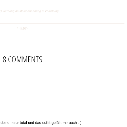
lige) Werbung da Markennennung & Verlinkung
SHARE:
8 COMMENTS
ine frisur total und das outfit gefällt mir auch :-)