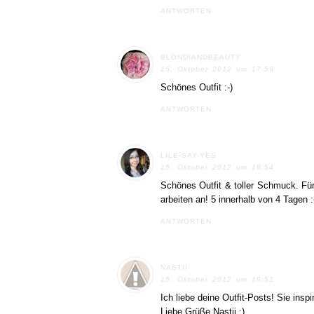
ANTWORTEN
BLONDIANDBEAUTY
15. Oktober 2012 um 17:59
Schönes Outfit :-)
ANTWORTEN
LILE-SAY-YES
15. Oktober 2012 um 18:54
Schönes Outfit & toller Schmuck. Für
arbeiten an! 5 innerhalb von 4 Tagen :
ANTWORTEN
NASTII
15. Oktober 2012 um 19:51
Ich liebe deine Outfit-Posts! Sie inspi
Liebe Grüße Nastii :)