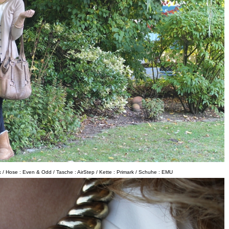
 / Hose : Even & Odd / Tasche : AirStep / Kette : Primark / Schuhe : EMU