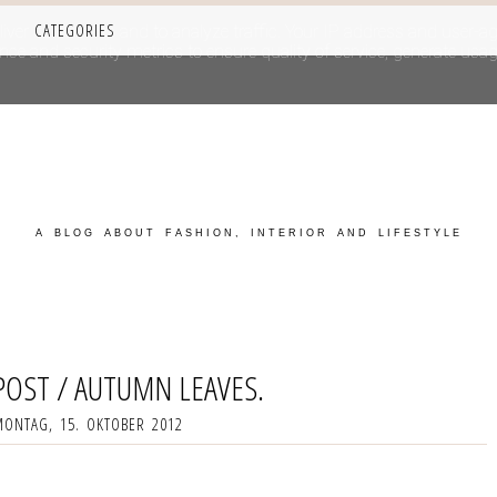
CATEGORIES
iver its services and to analyze traffic. Your IP address and user-a
e and security metrics to ensure quality of service, generate usage
A BLOG ABOUT FASHION, INTERIOR AND LIFESTYLE
POST / AUTUMN LEAVES.
MONTAG, 15. OKTOBER 2012