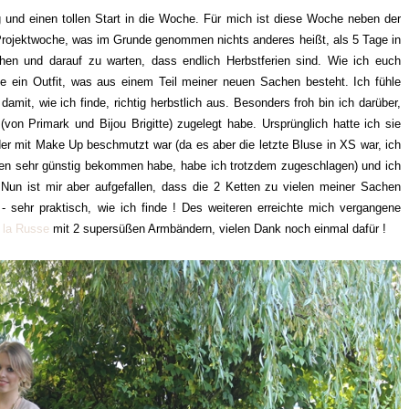
ag und einen tollen Start in die Woche. Für mich ist diese Woche neben der
 Projektwoche, was im Grunde genommen nichts anderes heißt, als 5 Tage in
en und darauf zu warten, dass endlich Herbstferien sind. Wie ich euch
e ein Outfit, was aus einem Teil meiner neuen Sachen besteht. Ich fühle
it, wie ich finde, richtig herbstlich aus. Besonders froh bin ich darüber,
von Primark und Bijou Brigitte) zugelegt habe. Ursprünglich hatte ich sie
der mit Make Up beschmutzt war (da es aber die letzte Bluse in XS war, ich
ken sehr günstig bekommen habe, habe ich trotzdem zugeschlagen) und ich
 Nun ist mir aber aufgefallen, dass die 2 Ketten zu vielen meiner Sachen
 sehr praktisch, wie ich finde ! Des weiteren erreichte mich vergangene
 la Russe
mit 2 supersüßen Armbändern, vielen Dank noch einmal dafür !