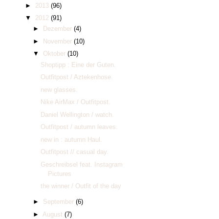
►
2013
(96)
▼
2012
(91)
►
Dezember
(4)
►
November
(10)
▼
Oktober
(10)
Shoptipp : Eine der Guten.
Outfitpost / Aztekenhose.
new glasses.
Nike AirMax / Outfitpost.
Daniel Wellington / watch.
Outfitpost / autumn leaves.
new in : autumn Haul.
Outfitpost // casual day.
Geschreibsel feat. Instagram
Pictures
the winner / Outfit of the day
►
September
(6)
►
August
(7)