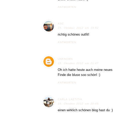
ANTWORTEN
ASC
15. Oktober 2012 um 19:52
richtig schönes outfit!
ANTWORTEN
UNKNOWN
15. Oktober 2012 um 21:47
Oh ich hatte heute auch meine neues 
Finde die bluse soo schön! :)
ANTWORTEN
CARLA LAETITIA
16. Oktober 2012 um 20:49
einen wirklich schönen blog hast du :) i