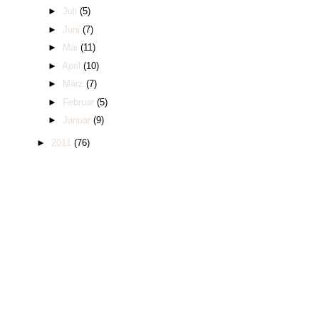
►
Juli
(5)
►
Juni
(7)
►
Mai
(11)
►
April
(10)
►
März
(7)
►
Februar
(5)
►
Januar
(9)
►
2011
(76)