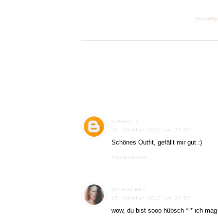
*(Freiwil
ISABELLA
15. Oktober 2012 um 17:30
Schönes Outfit, gefällt mir gut :)
ANTWORTEN
NADESCHKA
15. Oktober 2012 um 17:57
wow, du bist sooo hübsch *-* ich mag de