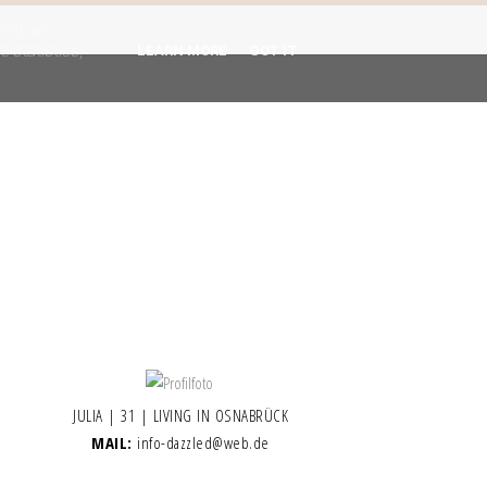
gent are
 statistics,
LEARN MORE
GOT IT
JULIA | 31 | LIVING IN OSNABRÜCK
MAIL:
info-dazzled@web.de