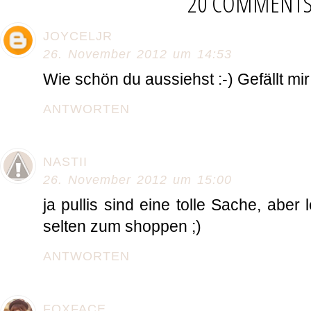
20 COMMENT
JOYCELJR
26. November 2012 um 14:53
Wie schön du aussiehst :-) Gefällt mir
ANTWORTEN
NASTII
26. November 2012 um 15:00
ja pullis sind eine tolle Sache, aber 
selten zum shoppen ;)
ANTWORTEN
FOXFACE