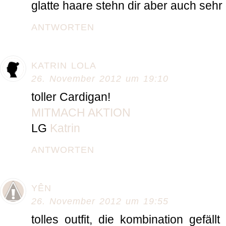
glatte haare stehn dir aber auch sehr g
ANTWORTEN
KATRIN LOLA
26. November 2012 um 19:10
toller Cardigan!
MITMACH AKTION
LG
Katrin
ANTWORTEN
YÊN
26. November 2012 um 19:55
tolles outfit, die kombination gefäll