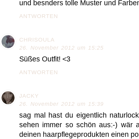
und besnders tolle Muster und Farbe
ANTWORTEN
CHRISOULA
26. November 2012 um 15:25
Süßes Outfit! <3
ANTWORTEN
JACKY
26. November 2012 um 15:39
sag mal hast du eigentlich naturloc
sehen immer so schön aus:-) wär a
deinen haarpflegeprodukten einen pos