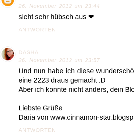
26. November 2012 um 23:44
sieht sehr hübsch aus ❤
ANTWORTEN
DASHA
26. November 2012 um 23:57
Und nun habe ich diese wunderschön
eine 2223 draus gemacht :D
Aber ich konnte nicht anders, dein Blo
Liebste Grüße
Daria von www.cinnamon-star.blogsp
ANTWORTEN