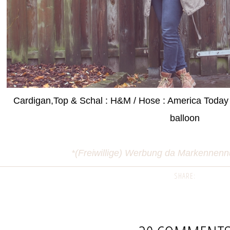
Cardigan,Top & Schal : H&M / Hose : America Today /
balloon
*(Freiwillige) Werbung da Markennenn
SHARE: