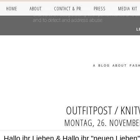
HOME
ABOUT
CONTACT & PR
PRESS
MEDIA KIT
This site uses cookies from Google to deliver its se
shared with Google along with performance and secur
and to detect and address abuse.
L
A BLOG ABOUT FASH
OUTFITPOST / KNI
MONTAG, 26. NOVEMBE
Hallo ihr Lieben & Hallo ihr "neuen Lieben