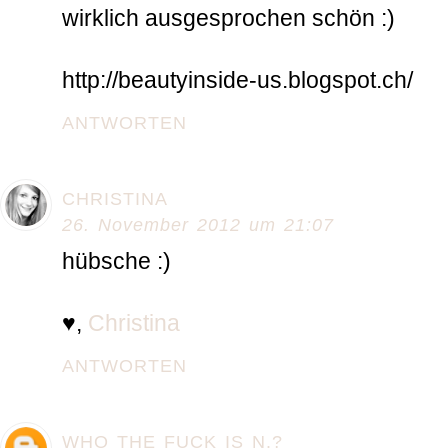
wirklich ausgesprochen schön :)
http://beautyinside-us.blogspot.ch/
ANTWORTEN
CHRISTINA
26. November 2012 um 21:07
hübsche :)
♥,
Christina
ANTWORTEN
WHO THE FUCK IS N.?