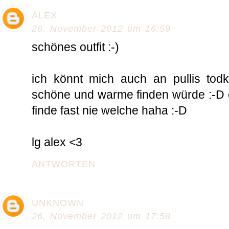
ALEX
26. November 2012 um 16:59
schönes outfit :-)
ich könnt mich auch an pullis tod
schöne und warme finden würde :-D e
finde fast nie welche haha :-D
lg alex <3
ANTWORTEN
UNKNOWN
26. November 2012 um 17:58