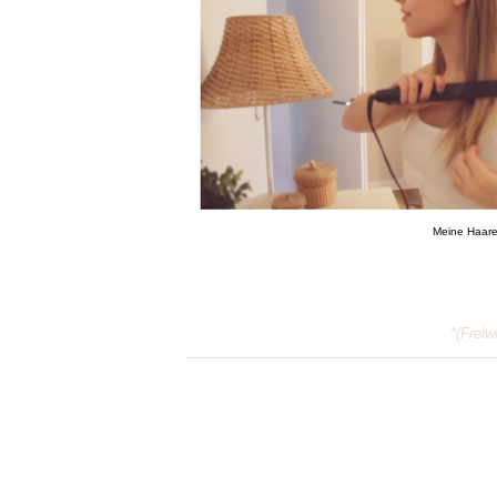
Meine Haare 
*(Frei