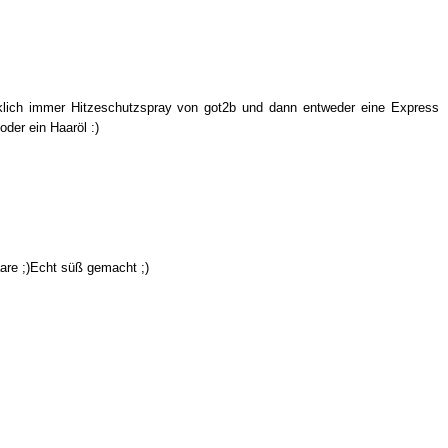
irklich immer Hitzeschutzspray von got2b und dann entweder eine Express
er ein Haaröl :)
aare ;)Echt süß gemacht ;)