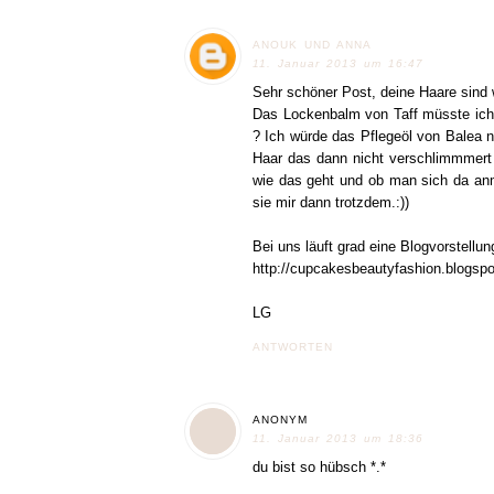
ANOUK UND ANNA
11. Januar 2013 um 16:47
Sehr schöner Post, deine Haare sind 
Das Lockenbalm von Taff müsste ich 
? Ich würde das Pflegeöl von Balea n
Haar das dann nicht verschlimmmert
wie das geht und ob man sich da anm
sie mir dann trotzdem.:))
Bei uns läuft grad eine Blogvorstellung
http://cupcakesbeautyfashion.blogspo
LG
ANTWORTEN
ANONYM
11. Januar 2013 um 18:36
du bist so hübsch *.*