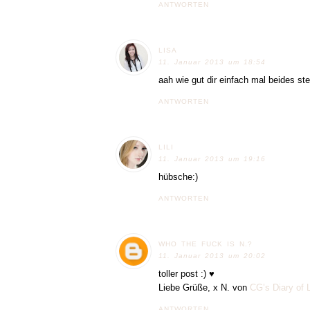
ANTWORTEN
LISA
11. Januar 2013 um 18:54
aah wie gut dir einfach mal beides steh
ANTWORTEN
LILI
11. Januar 2013 um 19:16
hübsche:)
ANTWORTEN
WHO THE FUCK IS N.?
11. Januar 2013 um 20:02
toller post :) ♥
Liebe Grüße, x N. von
CG’s Diary of 
ANTWORTEN