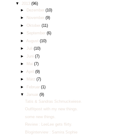
▼
2013
(96)
►
Dezember
(10)
►
November
(9)
►
Oktober
(11)
►
September
(6)
►
August
(10)
►
Juli
(10)
►
Juni
(7)
►
Mai
(7)
►
April
(9)
►
März
(7)
►
Februar
(1)
▼
Januar
(9)
Tatis & Sandras Schmuckwiese.
Outfitpost with my new things.
some new things.
Review : LeeLee gets flirty.
Bloginterview : Samira Sophie