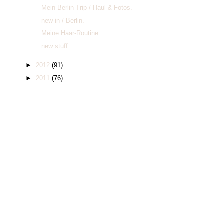
Mein Berlin Trip / Haul & Fotos.
new in / Berlin.
Meine Haar-Routine.
new stuff.
►
2012
(91)
►
2011
(76)