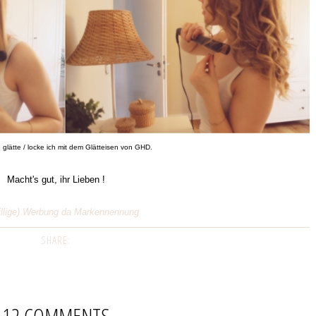
glätte / locke ich mit dem Glätteisen von GHD.
Macht's gut, ihr Lieben !
willige) Werbung da Markennennung
SHARE:
12 COMMENTS