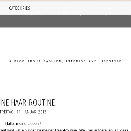
CATEGORIES
iver its services and to analyze traffic. Your IP address and user-a
e and security metrics to ensure quality of service, generate usage
A BLOG ABOUT FASHION, INTERIOR AND LIFESTYLE
INE HAAR-ROUTINE.
FREITAG, 11. JANUAR 2013
Hallo, meine Lieben !
gt wird, ist ein Post zu meiner Haar-Routine. Weil mir aufgefallen ist, dass