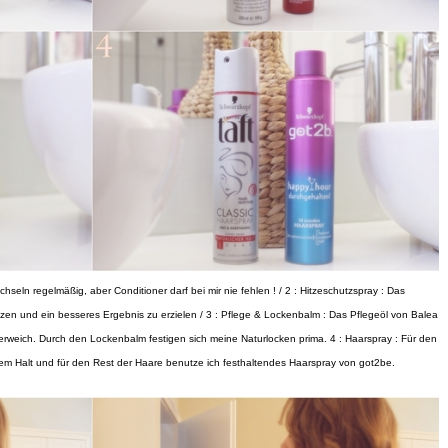
seln regelmäßig, aber Conditioner darf bei mir nie fehlen ! / 2 : Hitzeschutzspray : Das
ützen und ein besseres Ergebnis zu erzielen / 3 : Pflege & Lockenbalm : Das Pflegeöl von Balea
weich. Durch den Lockenbalm festigen sich meine Naturlocken prima. 4 : Haarspray : Für den
chem Halt und für den Rest der Haare benutze ich festhaltendes Haarspray von got2be.