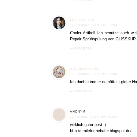
LILE-SAY-YES
11. Januar 2013 um 20:04
Cooler Artikel! Ich benutze auch w
Repair Sprühspülung von GLISSKUR od
ANTWORTEN
GOLDLÖCKCHEN
11. Januar 2013 um 20:35
Ich dachte immer du hättest glatte H
ANTWORTEN
ANONYM
11. Januar 2013 um 21:51
wirklich guter post :)
http://smileforthehater.blogspot.de/