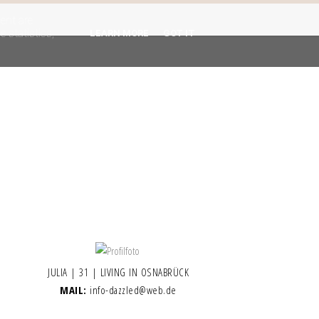
gent are
 statistics,
LEARN MORE
GOT IT
JULIA | 31 | LIVING IN OSNABRÜCK
MAIL:
info-dazzled@web.de