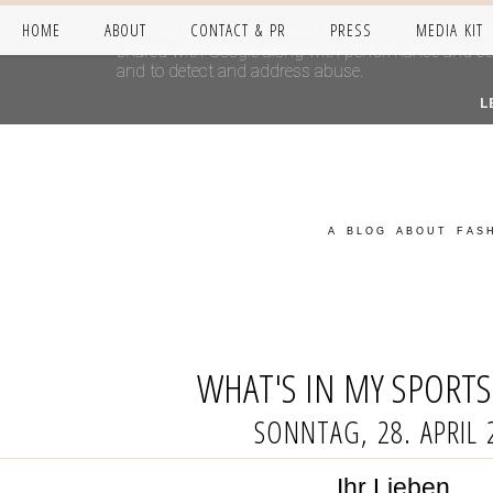
HOME
ABOUT
CONTACT & PR
PRESS
MEDIA KIT
This site uses cookies from Google to deliver its se
shared with Google along with performance and secur
and to detect and address abuse.
L
A BLOG ABOUT FASH
WHAT'S IN MY SPORTS
SONNTAG, 28. APRIL 
Ihr Lieben,