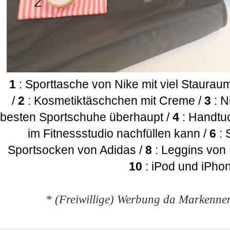
1
: Sporttasche von Nike mit viel Stauraum 
/
2
: Kosmetiktäschchen mit Creme /
3
: N
besten Sportschuhe überhaupt /
4
: Handtu
im Fitnessstudio nachfüllen kann /
6
: 
Sportsocken von Adidas /
8
: Leggins von
10
: iPod und iPho
* (Freiwillige) Werbung da Markenne