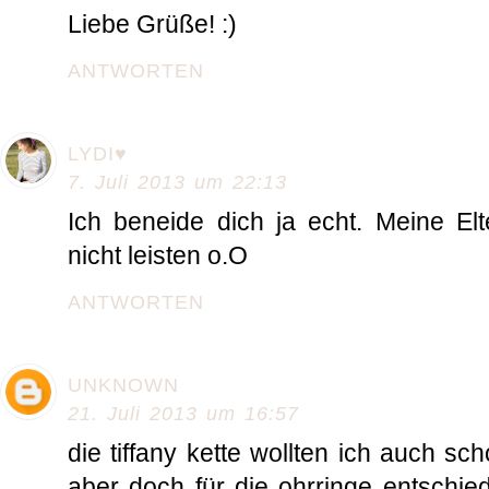
Liebe Grüße! :)
ANTWORTEN
LYDI♥
7. Juli 2013 um 22:13
Ich beneide dich ja echt. Meine El
nicht leisten o.O
ANTWORTEN
UNKNOWN
21. Juli 2013 um 16:57
die tiffany kette wollten ich auch s
aber doch für die ohrringe entschie