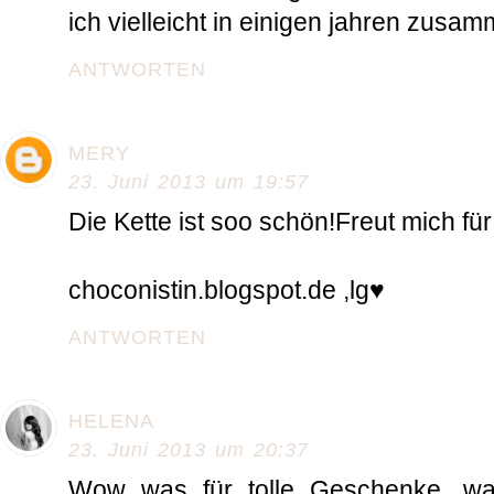
ich vielleicht in einigen jahren zusa
ANTWORTEN
MERY
23. Juni 2013 um 19:57
Die Kette ist soo schön!Freut mich für 
choconistin.blogspot.de ,lg♥
ANTWORTEN
HELENA
23. Juni 2013 um 20:37
Wow was für tolle Geschenke, wa