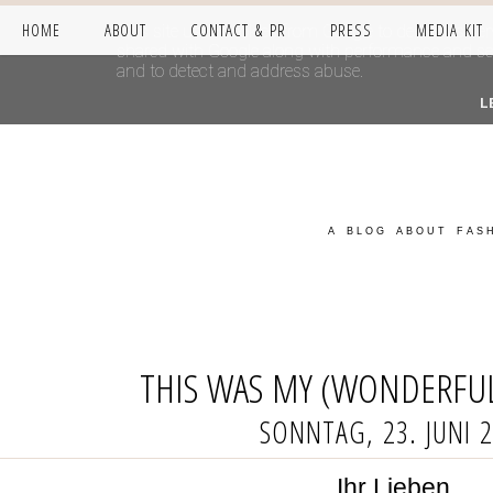
HOME
ABOUT
CONTACT & PR
PRESS
MEDIA KIT
This site uses cookies from Google to deliver its se
shared with Google along with performance and secur
and to detect and address abuse.
L
A BLOG ABOUT FASH
THIS WAS MY (WONDERFUL
SONNTAG, 23. JUNI 
Ihr Lieben,