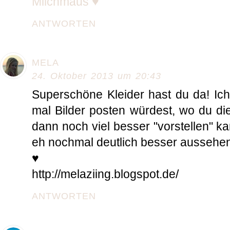
Milchmaus ♥
ANTWORTEN
MELA
24. Oktober 2013 um 20:43
Superschöne Kleider hast du da! Ic
mal Bilder posten würdest, wo du di
dann noch viel besser "vorstellen" 
eh nochmal deutlich besser aussehen!
♥
http://melaziing.blogspot.de/
ANTWORTEN