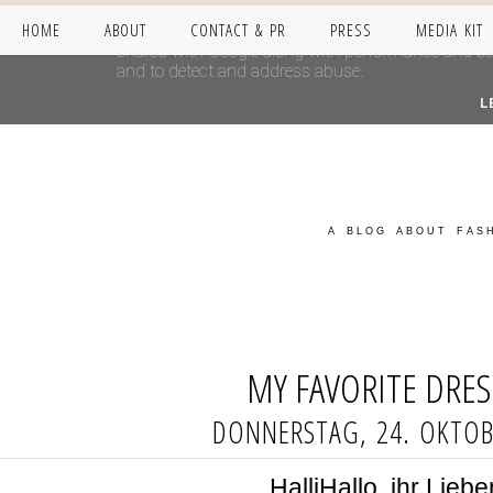
HOME
ABOUT
CONTACT & PR
PRESS
MEDIA KIT
This site uses cookies from Google to deliver its se
shared with Google along with performance and secur
and to detect and address abuse.
L
A BLOG ABOUT FASH
MY FAVORITE DRES
DONNERSTAG, 24. OKTOB
HalliHallo, ihr Liebe