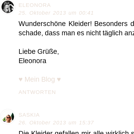
ELEONORA
25. Oktober 2013 um 00:41
Wunderschöne Kleider! Besonders das
schade, dass man es nicht täglich an
Liebe Grüße,
Eleonora
♥ Mein Blog ♥
ANTWORTEN
SASKIA
26. Oktober 2013 um 15:37
Die Kleider gefallen mir alle wirklich 