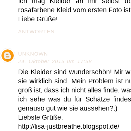
Ich mag Kleider an mir selbst üb
rosafarbene Kleid vom ersten Foto ist
Liebe Grüße!
ANTWORTEN
UNKNOWN
24. Oktober 2013 um 17:38
Die Kleider sind wunderschön! Mir w
sie wirklich sind. Mein Problem ist 
groß ist, dass ich nicht alles finde, w
ich sehe was du für Schätze findes
genauso gut wie sie aussehen?:)
Liebste Grüße,
http://lisa-justbreathe.blogspot.de/