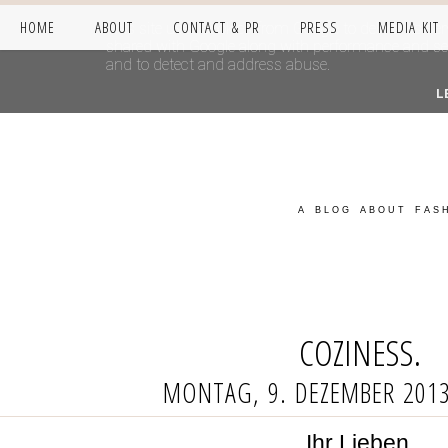
HOME
ABOUT
CONTACT & PR
PRESS
MEDIA KIT
This site uses cookies from Google to deliver its se
shared with Google along with performance and secur
and to detect and address abuse.
L
A BLOG ABOUT FASH
COZINESS.
MONTAG, 9. DEZEMBER 201
Ihr Lieben,