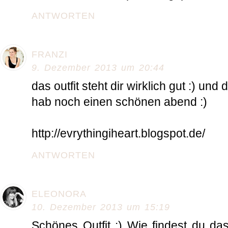
ANTWORTEN
FRANZI
9. Dezember 2013 um 20:44
das outfit steht dir wirklich gut :) und
hab noch einen schönen abend :)
http://evrythingiheart.blogspot.de/
ANTWORTEN
ELEONORA
10. Dezember 2013 um 15:19
Schönes Outfit :) Wie findest du da