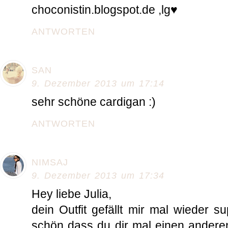
choconistin.blogspot.de ,lg♥
ANTWORTEN
SAN
9. Dezember 2013 um 17:14
sehr schöne cardigan :)
ANTWORTEN
NIMSAJ
9. Dezember 2013 um 17:34
Hey liebe Julia,
dein Outfit gefällt mir mal wieder s
schön dass du dir mal einen anderen