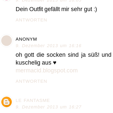
9. Dezember 2013 um 16:05
Dein Outfit gefällt mir sehr gut :)
ANTWORTEN
ANONYM
9. Dezember 2013 um 16:16
oh gott die socken sind ja süß! und to
kuschelig aus ♥
mermacid.blogspot.com
ANTWORTEN
LE FANTASME
9. Dezember 2013 um 16:27