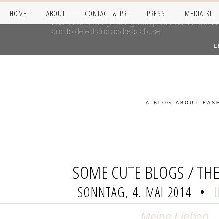
HOME
ABOUT
CONTACT & PR
PRESS
MEDIA KIT
This site uses cookies from Google to deliver its se
shared with Google along with performance and secur
and to detect and address abuse.
L
A BLOG ABOUT FASH
SOME CUTE BLOGS / TH
SONNTAG, 4. MAI 2014
•
Meine Lieben,