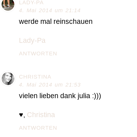
LADY-PA
4. Mai 2014 um 21:14
werde mal reinschauen
Lady-Pa
ANTWORTEN
CHRISTINA
4. Mai 2014 um 21:53
vielen lieben dank julia :)))
♥,
Christina
ANTWORTEN