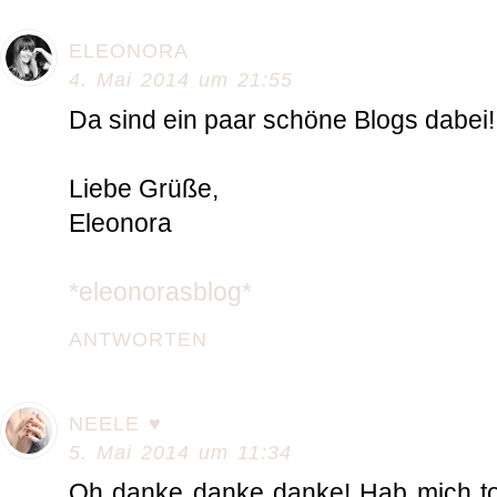
ELEONORA
4. Mai 2014 um 21:55
Da sind ein paar schöne Blogs dabei! 
Liebe Grüße,
Eleonora
*eleonorasblog*
ANTWORTEN
NEELE ♥
5. Mai 2014 um 11:34
Oh danke danke danke! Hab mich to