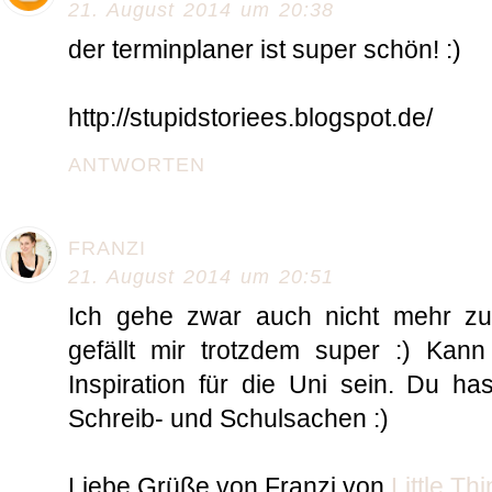
21. August 2014 um 20:38
der terminplaner ist super schön! :)
http://stupidstoriees.blogspot.de/
ANTWORTEN
FRANZI
21. August 2014 um 20:51
Ich gehe zwar auch nicht mehr zu
gefällt mir trotzdem super :) Kan
Inspiration für die Uni sein. Du h
Schreib- und Schulsachen :)
Liebe Grüße von Franzi von
Little Th