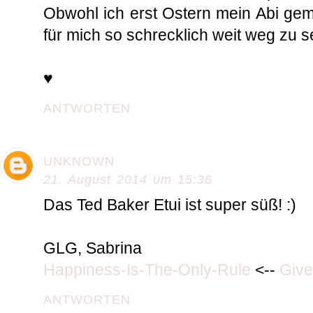
Obwohl ich erst Ostern mein Abi gem
für mich so schrecklich weit weg zu s
♥
ANTWORTEN
UNKNOWN
21. August 2014 um 15:36
Das Ted Baker Etui ist super süß! :)
GLG, Sabrina
Happiness-Is-The-Only-Rule
<--
Giv
ANTWORTEN