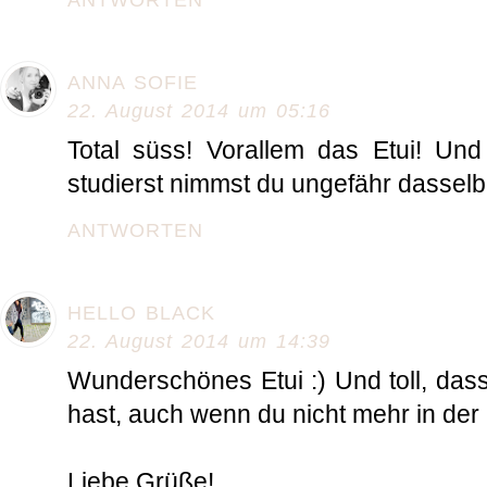
ANTWORTEN
ANNA SOFIE
22. August 2014 um 05:16
Total süss! Vorallem das Etui! U
studierst nimmst du ungefähr dasselbe
ANTWORTEN
HELLO BLACK
22. August 2014 um 14:39
Wunderschönes Etui :) Und toll, das
hast, auch wenn du nicht mehr in der S
Liebe Grüße!