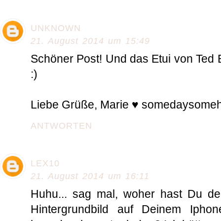
UNKNOWN
21. August 2014 um 15:49
Schöner Post! Und das Etui von Ted Bak
:)
Liebe Grüße, Marie ♥ somedaysome
ANTWORTEN
LEX10
21. August 2014 um 16:11
Huhu... sag mal, woher hast Du de
Hintergrundbild auf Deinem Iph