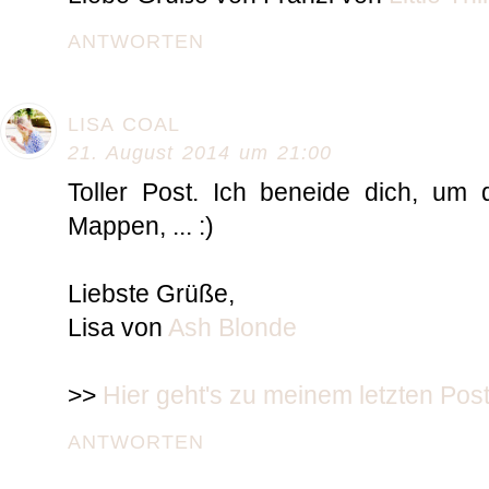
ANTWORTEN
LISA COAL
21. August 2014 um 21:00
Toller Post. Ich beneide dich, um d
Mappen, ... :)
Liebste Grüße,
Lisa von
Ash Blonde
>>
Hier geht's zu meinem letzten Post
ANTWORTEN