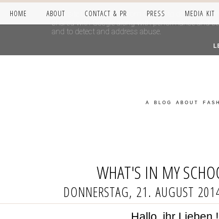
HOME
ABOUT
CONTACT & PR
PRESS
MEDIA KIT
This site uses cookies from Google to deliver its se
shared with Google along with performance and secur
and to detect and address abuse.
L
A BLOG ABOUT FASH
WHAT'S IN MY SCH
DONNERSTAG, 21. AUGUST 201
Hallo, ihr Lieben 