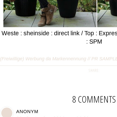
Weste : sheinside : direct link / Top : Exp
: SPM
(Freiwillige) Werbung da Markennennung // PR SAMPL
SHARE:
8 COMMENTS
ANONYM