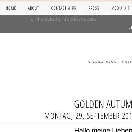
HOME
ABOUT
CONTACT & PR
PRESS
MEDIA KIT
This site uses cookies from Google to deliver its se
shared with Google along with performance and secur
and to detect and address abuse.
L
A BLOG ABOUT FASH
GOLDEN AUTU
MONTAG, 29. SEPTEMBER 20
Hallo meine Lieben