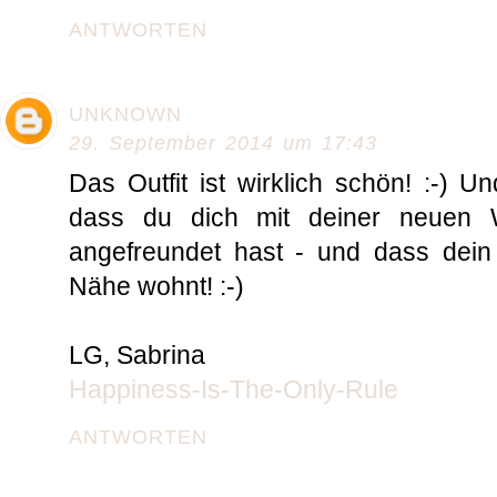
ANTWORTEN
UNKNOWN
29. September 2014 um 17:43
Das Outfit ist wirklich schön! :-) U
dass du dich mit deiner neuen W
angefreundet hast - und dass dein 
Nähe wohnt! :-)
LG, Sabrina
Happiness-Is-The-Only-Rule
ANTWORTEN