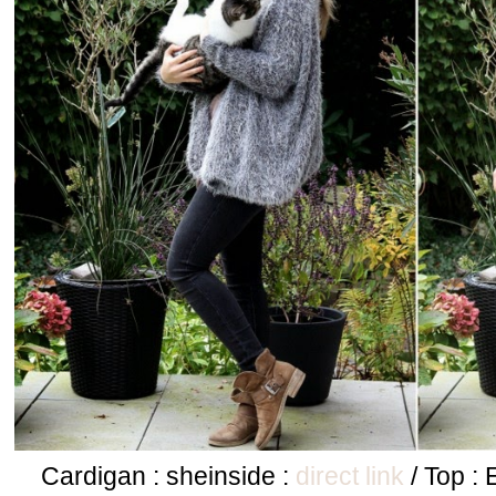
Cardigan : sheinside :
direct link
/ Top :