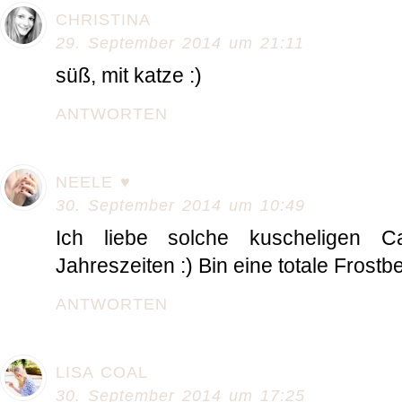
CHRISTINA
29. September 2014 um 21:11
süß, mit katze :)
ANTWORTEN
NEELE ♥
30. September 2014 um 10:49
Ich liebe solche kuscheligen Ca
Jahreszeiten :) Bin eine totale Frostb
ANTWORTEN
LISA COAL
30. September 2014 um 17:25