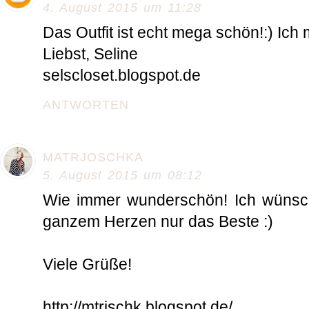
4. August 2015 um 11:28
Das Outfit ist echt mega schön!:) Ich 
Liebst, Seline
selscloset.blogspot.de
ANTWORTEN
MATRJOSCHKA
5. August 2015 um 08:12
Wie immer wunderschön! Ich wünsch
ganzem Herzen nur das Beste :)
Viele Grüße!
http://mtrjschk.blogspot.de/