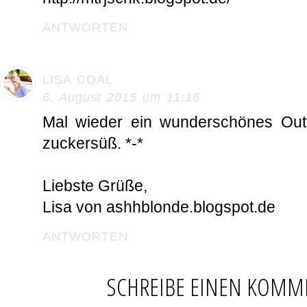
ANTWORTEN
LISA COAL
6. August 2015 um 11:16
Mal wieder ein wunderschönes Outfi
zuckersüß. *-*
Liebste Grüße,
Lisa von ashhblonde.blogspot.de
ANTWORTEN
SCHREIBE EINEN KOMM