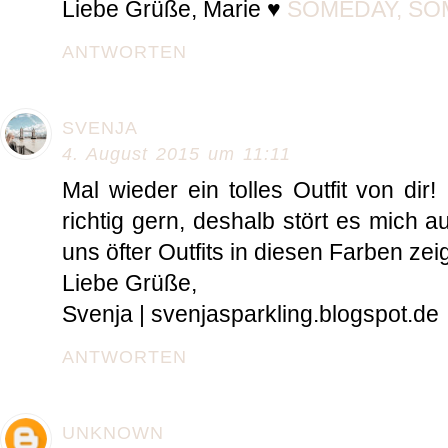
Liebe Grüße, Marie ♥
SOMEDAY, S
ANTWORTEN
SVENJA
4. August 2015 um 11:11
Mal wieder ein tolles Outfit von di
richtig gern, deshalb stört es mich 
uns öfter Outfits in diesen Farben zeig
Liebe Grüße,
Svenja | svenjasparkling.blogspot.de
ANTWORTEN
UNKNOWN