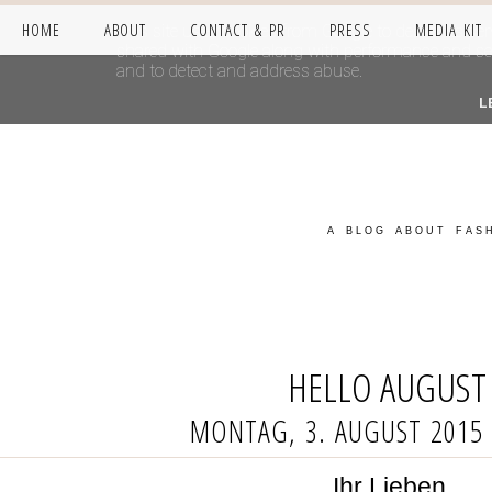
HOME
ABOUT
CONTACT & PR
PRESS
MEDIA KIT
This site uses cookies from Google to deliver its se
shared with Google along with performance and secur
and to detect and address abuse.
L
A BLOG ABOUT FASH
HELLO AUGUST 
MONTAG, 3. AUGUST 2015
Ihr Lieben,