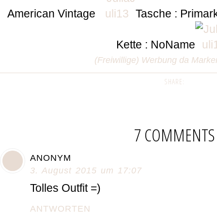
American Vintage
Tasche : Primar
Kette : NoName
(Freiwillige) Werbung da Mark
SHARE:
7 COMMENTS
ANONYM
3. August 2015 um 17:07
Tolles Outfit =)
ANTWORTEN