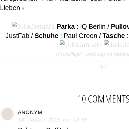
Lieben
♥
Parka
: IQ Berlin /
Pullo
JustFab /
Schuhe
: Paul Green /
Tasche
:
(Freiwillige) Werbung da Mark
SHARE:
10 COMMENT
ANONYM
18. Januar 2016 um 18:35