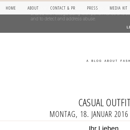
HOME
ABOUT
CONTACT & PR
PRESS
MEDIA KIT
This site uses cookies from Google to deliver its se
shared with Google along with performance and secur
and to detect and address abuse.
L
A BLOG ABOUT FASH
CASUAL OUTFI
MONTAG, 18. JANUAR 2016
Ihr Lieben,