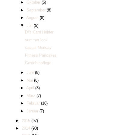
►
Oktober
(5)
►
September
(8)
►
August
(8)
▼
Juli
(5)
DIY Card Holder
summer look
casual Monday
Fitness Pancakes
Gesichtspflege
►
Juni
(9)
►
Mai
(8)
►
April
(8)
►
März
(7)
►
Februar
(10)
►
Januar
(7)
►
2015
(97)
►
2014
(90)