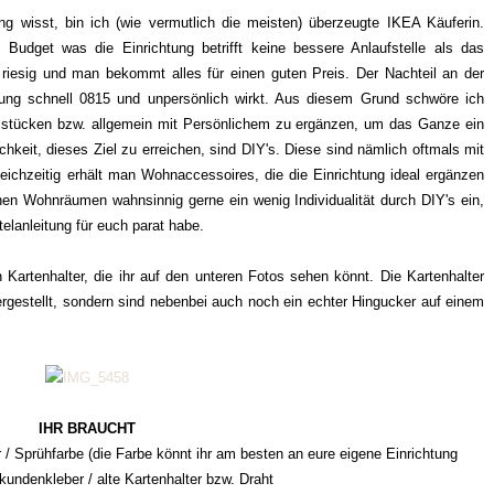
g wisst, bin ich (wie vermutlich die meisten) überzeugte IKEA Käuferin.
 Budget was die Einrichtung betrifft keine bessere Anlaufstelle als das
riesig und man bekommt alles für einen guten Preis. Der Nachteil an der
htung schnell 0815 und unpersönlich wirkt. Aus diesem Grund schwöre ich
belstücken bzw. allgemein mit Persönlichem zu ergänzen, um das Ganze ein
ichkeit, dieses Ziel zu erreichen, sind DIY's. Diese sind nämlich oftmals mit
ichzeitig erhält man Wohnaccessoires, die die Einrichtung ideal ergänzen
nen Wohnräumen wahnsinnig gerne ein wenig Individualität durch DIY's ein,
elanleitung für euch parat habe.
 Kartenhalter, die ihr auf den unteren Fotos sehen könnt. Die Kartenhalter
ergestellt, sondern sind nebenbei auch noch ein echter Hingucker auf einem
IHR BRAUCHT
 / Sprühfarbe (die Farbe könnt ihr am besten an eure eigene Einrichtung
undenkleber / alte Kartenhalter bzw. Draht