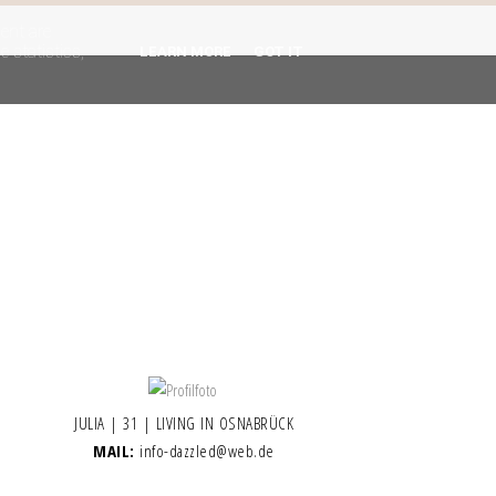
gent are
 statistics,
LEARN MORE
GOT IT
JULIA | 31 | LIVING IN OSNABRÜCK
MAIL:
info-dazzled@web.de