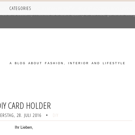
CATEGORIES
iver its services and to analyze traffic. Your IP address and user-a
e and security metrics to ensure quality of service, generate usage
A BLOG ABOUT FASHION, INTERIOR AND LIFESTYLE
DIY CARD HOLDER
RSTAG, 28. JULI 2016
•
DIY
Ihr Lieben,