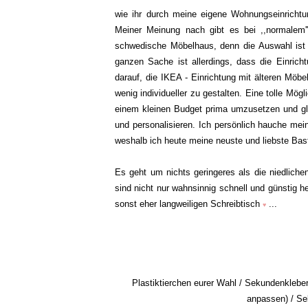
wie ihr durch meine eigene Wohnungseinrichtun
Meiner Meinung nach gibt es bei ,,normalem''
schwedische Möbelhaus, denn die Auswahl ist 
ganzen Sache ist allerdings, dass die Einric
darauf, die IKEA - Einrichtung mit älteren Mö
wenig individueller zu gestalten. Eine tolle Mögl
einem kleinen Budget prima umzusetzen und gle
und personalisieren. Ich persönlich hauche mei
weshalb ich heute meine neuste und liebste Bast
Es geht um nichts geringeres als die niedlichen
sind nicht nur wahnsinnig schnell und günstig h
sonst eher langweiligen Schreibtisch
...
♥
Plastiktierchen eurer Wahl / Sekundenkleber
anpassen) / Sek