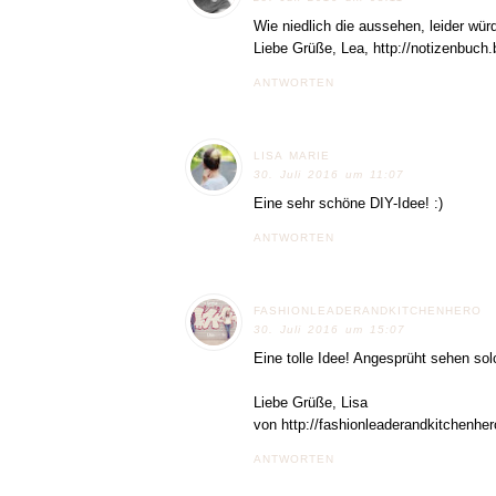
Wie niedlich die aussehen, leider wür
Liebe Grüße, Lea, http://notizenbuch
ANTWORTEN
LISA MARIE
30. Juli 2016 um 11:07
Eine sehr schöne DIY-Idee! :)
ANTWORTEN
FASHIONLEADERANDKITCHENHERO
30. Juli 2016 um 15:07
Eine tolle Idee! Angesprüht sehen sol
Liebe Grüße, Lisa
von http://fashionleaderandkitchenher
ANTWORTEN