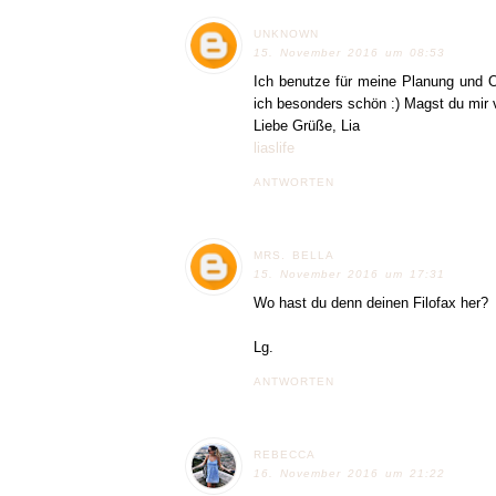
UNKNOWN
15. November 2016 um 08:53
Ich benutze für meine Planung und O
ich besonders schön :) Magst du mir 
Liebe Grüße, Lia
liaslife
ANTWORTEN
MRS. BELLA
15. November 2016 um 17:31
Wo hast du denn deinen Filofax her?
Lg.
ANTWORTEN
REBECCA
16. November 2016 um 21:22