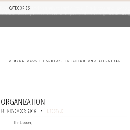
CATEGORIES
iver its services and to analyze traffic. Your IP address and user-a
e and security metrics to ensure quality of service, generate usage
A BLOG ABOUT FASHION, INTERIOR AND LIFESTYLE
ORGANIZATION
14. NOVEMBER 2016
•
LIFESTYLE
Ihr Lieben,