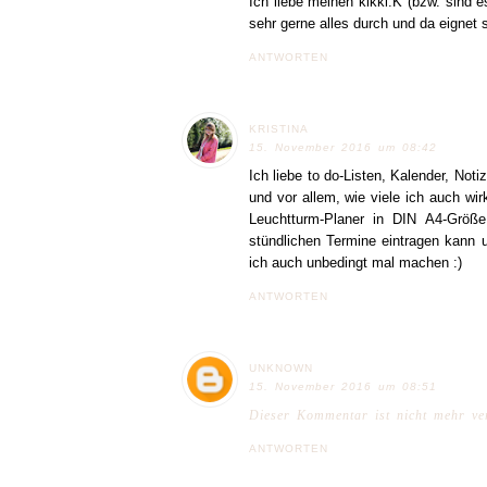
Ich liebe meinen kikki.K (bzw. sind e
sehr gerne alles durch und da eignet s
ANTWORTEN
KRISTINA
15. November 2016 um 08:42
Ich liebe to do-Listen, Kalender, Notiz
und vor allem, wie viele ich auch wir
Leuchtturm-Planer in DIN A4-Größe 
stündlichen Termine eintragen kann 
ich auch unbedingt mal machen :)
ANTWORTEN
UNKNOWN
15. November 2016 um 08:51
Dieser Kommentar ist nicht mehr ve
ANTWORTEN