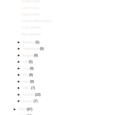
simple Outfit
Lunch Love
Organization
Fashion Must Haves
Cozy autumn
Hair products
►
Oktober
(5)
►
September
(8)
►
August
(8)
►
Juli
(5)
►
Juni
(9)
►
Mai
(8)
►
April
(8)
►
März
(7)
►
Februar
(10)
►
Januar
(7)
►
2015
(97)