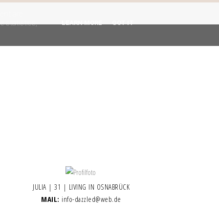
gent are
 statistics,
LEARN MORE
GOT IT
JULIA | 31 | LIVING IN OSNABRÜCK
MAIL:
info-dazzled@web.de