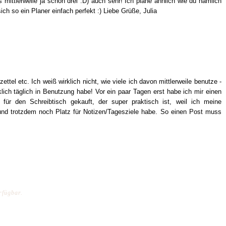
s mittlerweile ja schon drei :D) auch sehr! Ich plane ähnlich wie du nämlich
ich so ein Planer einfach perfekt :) Liebe Grüße, Julia
zettel etc. Ich weiß wirklich nicht, wie viele ich davon mittlerweile benutze -
klich täglich in Benutzung habe! Vor ein paar Tagen erst habe ich mir einen
für den Schreibtisch gekauft, der super praktisch ist, weil ich meine
und trotzdem noch Platz für Notizen/Tagesziele habe. So einen Post muss
rfügbar.