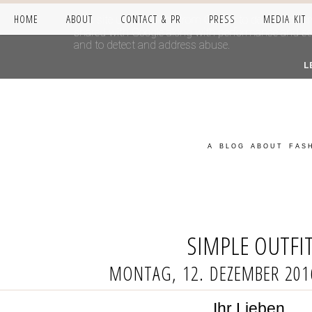
HOME
ABOUT
CONTACT & PR
PRESS
MEDIA KIT
This site uses cookies from Google to deliver its se
shared with Google along with performance and secur
and to detect and address abuse.
L
A BLOG ABOUT FASH
SIMPLE OUTFI
MONTAG, 12. DEZEMBER 201
Ihr Lieben,