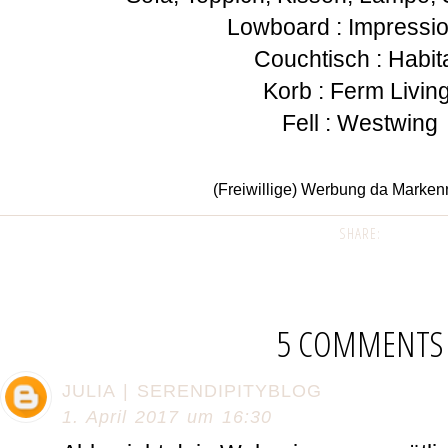
Lowboard : Impressi
Couchtisch : Habit
Korb : Ferm Livin
Fell : Westwing
(Freiwillige) Werbung da Marke
SHARE:
5 COMMENTS
JULIA | SERENDIPITYBLOG
1. April 2017 um 16:30