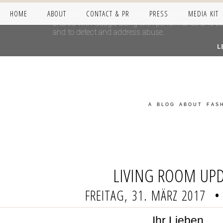
HOME
ABOUT
CONTACT & PR
PRESS
MEDIA KIT
This site uses cookies from Google to deliver its se
shared with Google along with performance and secur
and to detect and address abuse.
L
A BLOG ABOUT FASH
LIVING ROOM UP
FREITAG, 31. MÄRZ 2017
•
Ihr Lieben,