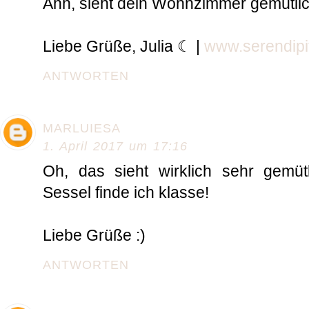
Ahh, sieht dein Wohnzimmer gemütlich
Liebe Grüße, Julia ☾ |
www.serendipi
ANTWORTEN
MARLUIESA
1. April 2017 um 17:16
Oh, das sieht wirklich sehr gemü
Sessel finde ich klasse!
Liebe Grüße :)
ANTWORTEN