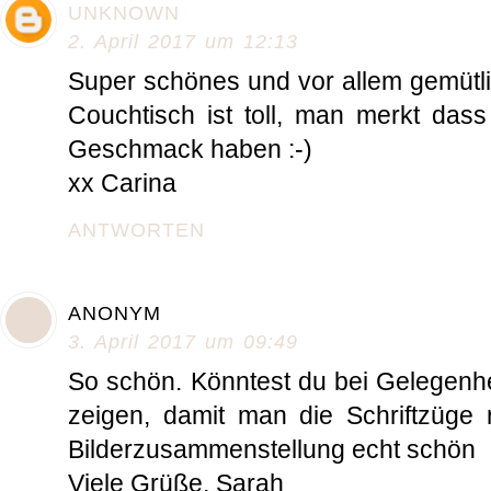
UNKNOWN
2. April 2017 um 12:13
Super schönes und vor allem gemüt
Couchtisch ist toll, man merkt dass
Geschmack haben :-)
xx Carina
ANTWORTEN
ANONYM
3. April 2017 um 09:49
So schön. Könntest du bei Gelegenhei
zeigen, damit man die Schriftzüge ri
Bilderzusammenstellung echt schön
Viele Grüße, Sarah