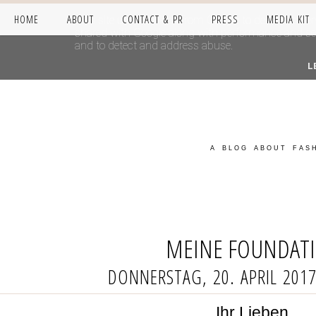
HOME
ABOUT
CONTACT & PR
PRESS
MEDIA KIT
This site uses cookies from Google to deliver its se
shared with Google along with performance and secur
and to detect and address abuse.
L
A BLOG ABOUT FASH
MEINE FOUNDAT
DONNERSTAG, 20. APRIL 201
Ihr Lieben,