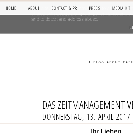
HOME
ABOUT
CONTACT & PR
PRESS
MEDIA KIT
This site uses cookies from Google to deliver its se
shared with Google along with performance and secur
and to detect and address abuse.
L
A BLOG ABOUT FASH
DAS ZEITMANAGEMENT V
DONNERSTAG, 13. APRIL 2017
Ihr Lieben,