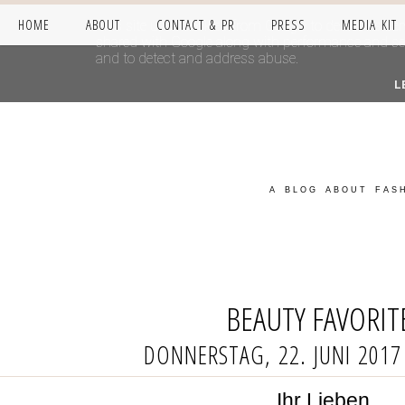
HOME
ABOUT
CONTACT & PR
PRESS
MEDIA KIT
This site uses cookies from Google to deliver its se
shared with Google along with performance and secur
and to detect and address abuse.
L
A BLOG ABOUT FASH
BEAUTY FAVORIT
DONNERSTAG, 22. JUNI 2017
Ihr Lieben,