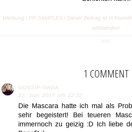
Werbung / PR SAMPLES / Dieser Beitrag ist in freundl
entstanden!
SHARE:
1 COMMENT
GOSSIP-GAGA
22. Juni 2017 um 22:32
Die Mascara hatte ich mal als Pr
sehr begeistert! Bei teueren Mas
immernoch zu geizig :D Ich liebe d