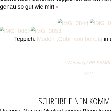
genau so gut wie mir!
♥
Teppich:
Modell ,,Gobi'' von benuta
in
* Werbung / PR SAMP
SHARE:
SCHREIBE EINEN KOMM