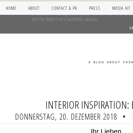
HOME
ABOUT
CONTACT & PR
PRESS
MEDIA KIT
This site uses cookies from Google to deliver its se
shared with Google along with performance and secur
and to detect and address abuse.
L
A BLOG ABOUT FASH
INTERIOR INSPIRATION
DONNERSTAG, 20. DEZEMBER 2018
•
Ihr Lieben,