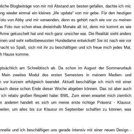
nliche Blogbeiträge von mir mit Abstand am besten gefallen, dachte ich mir,
g wieder einmal ein kleines „life update“ von mir gebe. Für den heutigen
Foto von Abby und mir verwenden, denn es gehört nach wie vor zu meinen
 das Foto nun schon etwa dreieinhalb Monate alt ist, denn mir kommt es wie
 Arme gekuschelt hat und noch ganz unsicher war. Die Realität sieht anders
leinen und sehr selbstbewussten Hundedame entwickelt! Sie ist nach wie vor
 macht so Spaß, sich mit ihr zu beschäftigen und ich freue mich jedes Mal,
nach Hause komme.
auptsächlich am Schreibtisch ab. Da schon im August der Sommerurlaub
un. Mein zweites Modul des ersten Semesters in meinem Medien- und
or kurzem erfolgreich beendet. Aktuell beschäftige ich mich mit einer
h auch diese schon Ende dieser Woche abgeben können. Das ist aber auch
 ich relativ großen Respekt habe: BWL. Zum einen erwartet mich ziemlich
m anderen handelt es sich um meine erste richtige Präsenz - Klausur.
eilen, um alles bis zur Klausur im September schaffen zu können, was
nnelie und ich beschäftigen uns gerade intensiv mit einer neuen Design -