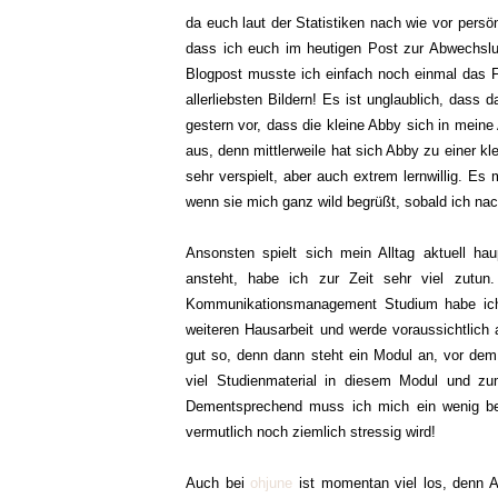
da euch laut der Statistiken nach wie vor persö
dass ich euch im heutigen Post zur Abwechslun
Blogpost musste ich einfach noch einmal das 
allerliebsten Bildern! Es ist unglaublich, dass
gestern vor, dass die kleine Abby sich in meine
aus, denn mittlerweile hat sich Abby zu einer k
sehr verspielt, aber auch extrem lernwillig. Es
wenn sie mich ganz wild begrüßt, sobald ich 
Ansonsten spielt sich mein Alltag aktuell h
ansteht, habe ich zur Zeit sehr viel zut
Kommunikationsmanagement Studium habe ich v
weiteren Hausarbeit und werde voraussichtlic
gut so, denn dann steht ein Modul an, vor dem
viel Studienmaterial in diesem Modul und zu
Dementsprechend muss ich mich ein wenig be
vermutlich noch ziemlich stressig wird!
Auch bei
ohjune
ist momentan viel los, denn A