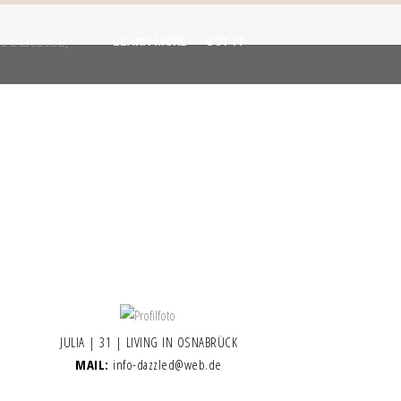
gent are
 statistics,
LEARN MORE
GOT IT
JULIA | 31 | LIVING IN OSNABRÜCK
MAIL:
info-dazzled@web.de