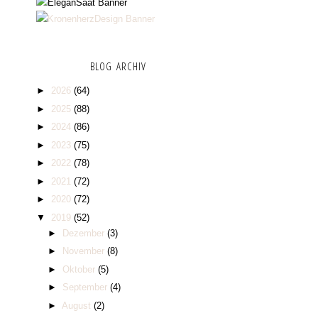
BLOG ARCHIV
►
2026
(64)
►
2025
(88)
►
2024
(86)
►
2023
(75)
►
2022
(78)
►
2021
(72)
►
2020
(72)
▼
2019
(52)
►
Dezember
(3)
►
November
(8)
►
Oktober
(5)
►
September
(4)
►
August
(2)