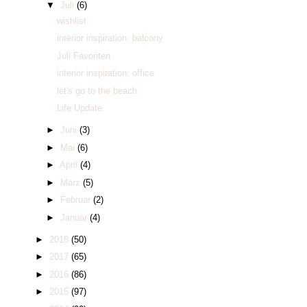
▼
Juli
(6)
wishlist
interior inspiration: balcony
Juli Favoriten
interior inspiration: office
let's go to the beach
Life Update
►
Juni
(3)
►
Mai
(6)
►
April
(4)
►
März
(5)
►
Februar
(2)
►
Januar
(4)
►
2018
(50)
►
2017
(65)
►
2016
(86)
►
2015
(97)