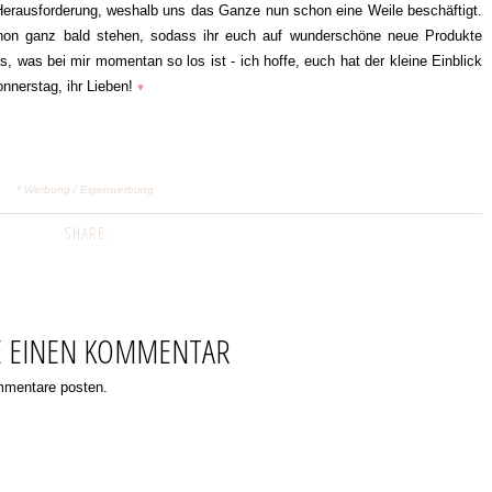
e Herausforderung, weshalb uns das Ganze nun schon eine Weile beschäftigt.
schon ganz bald stehen, sodass ihr euch auf wunderschöne neue Produkte
 was bei mir momentan so los ist - ich hoffe, euch hat der kleine Einblick
onnerstag, ihr Lieben!
♥
* Werbung / Eigenwerbung
SHARE:
E EINEN KOMMENTAR
ommentare posten.