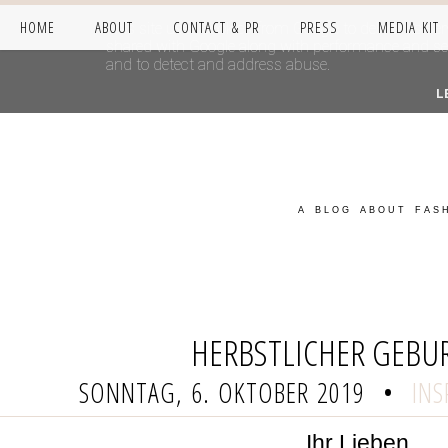
HOME
ABOUT
CONTACT & PR
PRESS
MEDIA KIT
This site uses cookies from Google to deliver its se
shared with Google along with performance and secur
and to detect and address abuse.
L
A BLOG ABOUT FASH
HERBSTLICHER GEBU
SONNTAG, 6. OKTOBER 2019
•
INS
Ihr Lieben,